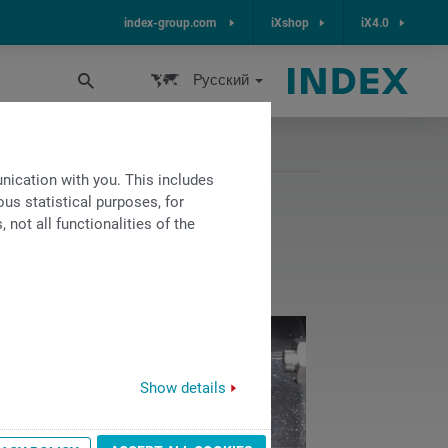
index-group.com
iXshop
iX4.0
Pусский
ication with you. This includes
us statistical purposes, for
not all functionalities of the
Show details