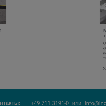
r
М
т
О
о
п
т
У
нтакты
+49 711 3191-0
или
info@in