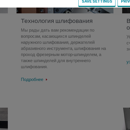
SAVE SETTINGS
PRI
Технология шлифования
В
о
Мы рады дать вам рекомендации по
вопросам, касающихся шпинделей
У
наружного шлифования, держателей
с
абразивного инструмента, шлифования на
з
проход фрезерным мотор-шпинделем, а
также шпинделей для внутреннего
у
шлифования.
Подробнее