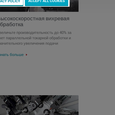
ACCEPT ALL COOKIES
VACY POLICY
ысокоскоростная вихревая
бработка
величьте производительность до 40% за
чет параллельной токарной обработки и
начительного увеличения подачи
знать больше