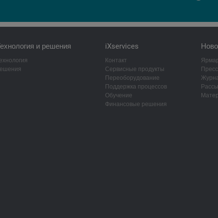
ехнология и решения
iXservices
Ново
ехнология
Контакт
Ярмар
ешения
Сервисные продукты
Пресс
Переоборудование
Журна
Поддержка процессов
Рассы
Обучение
Матер
Финансовые решения