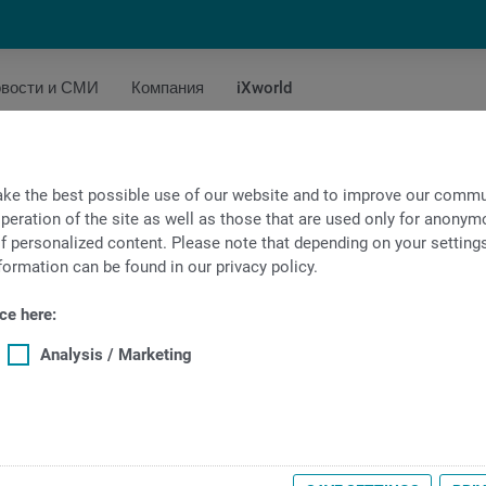
вости и СМИ
Компания
iXworld
ология
ke the best possible use of our website and to improve our commun
peration of the site as well as those that are used only for anonymo
f personalized content. Please note that depending on your settings, 
Технологии INDEX
formation can be found in our privacy policy.
ce here:
Analysis / Marketing