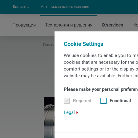
Контакты
Материалы для скачивания
Продукция
Технология и решения
iXservices
Но
Cookie Settings
Главная страница
Технология и решения
Техн
We use cookies to enable you to ma
cookies that are necessary for the o
comfort settings or for the display o
website may be available. Further in
Please make your personal preferen
Required
Functional
Legal