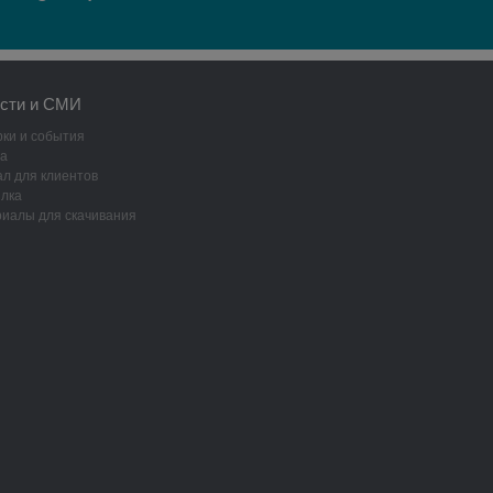
сти и СМИ
ки и события
а
л для клиентов
лка
иалы для скачивания