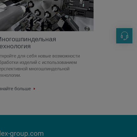
ногошпиндельная
Контак
ехнология
+49 711
ткройте для себя новые возможности
info@in
бработки изделий с использованием
ерспективной многошпиндельной
ехнологии.
знайте больше
dex-group.com