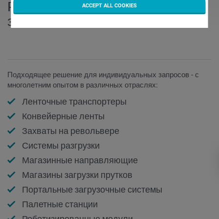
Решения, ориентированные на
ACCEPT ALL COOKIES
заказчика
Подходящее решение для индивидуальных запросов - с
многолетним опытом в различных отраслях:
Ленточные транспортеры
Конвейерные ленты
Захваты на револьвере
Системы разгрузки
Магазинные направляющие
Магазины загрузки прутков
Портальные загрузочные системы
Палетные станции
Роботизированные модули