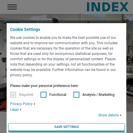
Toggle
navigation
Главная страница
Продукция
Решения для автоматизации
Решения, ориентированные на заказчика
Cookie Settings
We use cookies to enable you to make the best possible use of our
website and to improve our communication with you. This includes
cookies that are necessary for the operation of the site as well as
those that are used only for anonymous statistical purposes, for
comfort settings or for the display of personalized content. Please
note that depending on your settings, not all functionalities of the
website may be available. Further information can be found in our
privacy policy.
Please make your personal preference here:
Required
Functional
Analysis / Marketing
Privacy Policy
Legal
Show details
SAVE SETTINGS