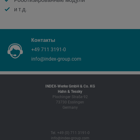
и т.д.
Контакты
+49 711 3191-0
info@index-group.com
INDEX-Werke GmbH & Co. KG
Hahn & Tessky
Plochinger Straße 92
73730 Esslingen
Germany
Tel. +49 (0) 711 3191-0
info@index-group.com