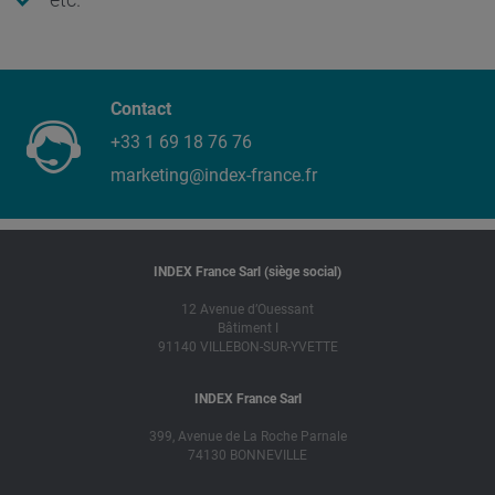
Contact
+33 1 69 18 76 76
marketing@index-france.fr
INDEX France Sarl (siège social)
12 Avenue d’Ouessant
Bâtiment I
91140 VILLEBON-SUR-YVETTE
INDEX France Sarl
399, Avenue de La Roche Parnale
74130 BONNEVILLE