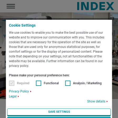
Toggle
navigation
Accueil
Produits
Solutions d’automatisation
Solutions personnalisées
Cookie Settings
We use cookies to enable you to make the best possible use of our
website and to improve our communication with you. This includes
cookies that are necessary for the operation of the site as well as
those that are used only for anonymous statistical purposes, for
comfort settings or for the display of personalized content. Please
note that depending on your settings, not all functionalities of the
website may be available. Further information can be found in our
privacy policy.
Please make your personal preference here:
Required
Functional
Analysis / Marketing
Privacy Policy
Legal
Show details
SAVE SETTINGS