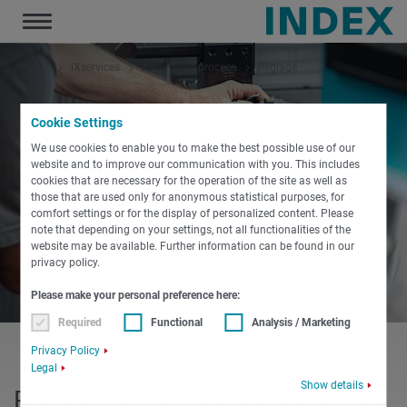
Toggle
navigation
Accueil
iXservices
Assistance process
Réglage
Cookie Settings
We use cookies to enable you to make the best possible use of our
website and to improve our communication with you. This includes
cookies that are necessary for the operation of the site as well as
those that are used only for anonymous statistical purposes, for
comfort settings or for the display of personalized content. Please
note that depending on your settings, not all functionalities of the
website may be available. Further information can be found in our
privacy policy.
Please make your personal preference here:
Required
Functional
Analysis / Marketing
Privacy Policy
Legal
Show details
Réglage INDEX