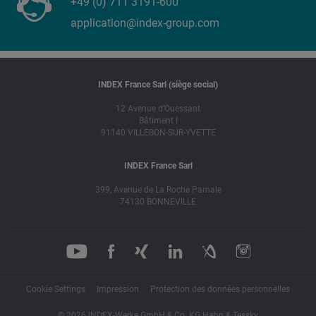
+49 (0) 711 3191-600
application@index-group.com
INDEX France Sarl (siège social)
12 Avenue d’Ouessant
Bâtiment I
91140 VILLEBON-SUR-YVETTE
INDEX France Sarl
399, Avenue de La Roche Parnale
74130 BONNEVILLE
Cookie Settings
Impression
Protection des données personnelles
© 2026 INDEX-Werke GmbH & Co. KG Hahn & Tessky