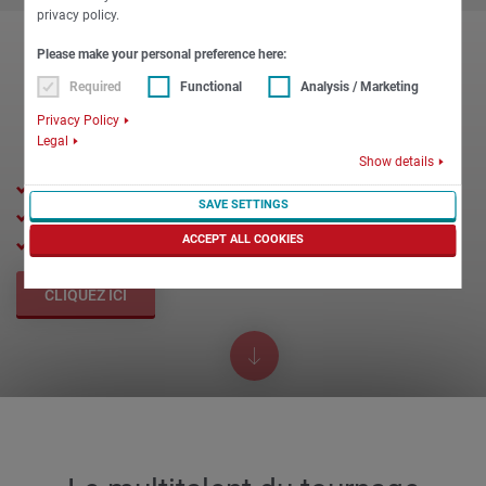
privacy policy.
Please make your personal preference here:
Required
Functional
Analysis / Marketing
Privacy Policy
Legal
Show details
82 mm passage de broche
SAVE SETTINGS
315 mm diamètre de mandrin de serrage
ACCEPT ALL COOKIES
Longueur de tournage de 750 mm
CLIQUEZ ICI