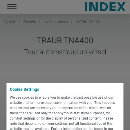
Toggle
navigation
Accueil
Produits
Tours universels
TRAUB TNA400
TRAUB TNA400
Tour automatique universel
Cookie Settings
We use cookies to enable you to make the best possible use of our
website and to improve our communication with you. This includes
cookies that are necessary for the operation of the site as well as
those that are used only for anonymous statistical purposes, for
comfort settings or for the display of personalized content. Please
note that depending on your settings, not all functionalities of the
website may be available. Further information can be found in our