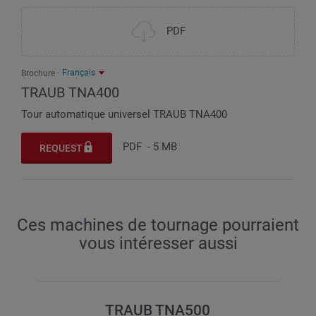
750 / 40 / 11.900
Course chariot en Z, déplacement rapide, force de
PDF
poussée
mm / m/min / N
Français
Brochure
750 / 40 / 11.900
TRAUB TNA400
Tour automatique universel TRAUB TNA400
PDF
-
5 MB
REQUEST
Ces machines de tournage pourraient
vous intéresser aussi
TRAUB TNA500