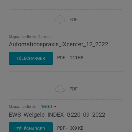
PDF
Magazine clients
Allemand
Automationspraxis_iXcenter_12_2022
PDF
-
140 KB
TÉLÉCHARGER
PDF
Français
Magazine clients
EWS_Weigele_INDEX_G220_09_2022
PDF
-
309 KB
TÉLÉCHARGER