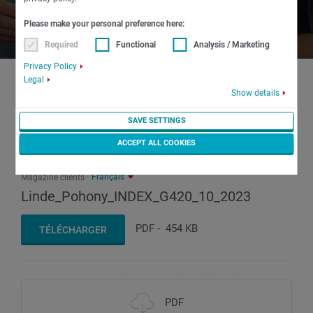
Please make your personal preference here:
Required
Functional
Analysis / Marketing
Privacy Policy
Legal
Show details
SAVE SETTINGS
PDF
ACCEPT ALL COOKIES
Français
Magazine clients
Linde_Pohony_INDEX_G420_10_2023
PDF
-
454 KB
TÉLÉCHARGER
PDF