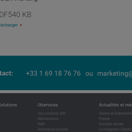
DF
540 KB
lécharger
tact
+33 1 69 18 76 76
ou
marketing@
Solutions
iXservices
Actualités et mé
Vos contacts SAV
Salons et événemen
Maintenance
Presse
Refit
Success stories
Assistance process
Le magazine Clients