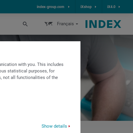
index-group.com
iXshop
iX4.0
Français
ication with you. This includes
us statistical purposes, for
not all functionalities of the
Show details