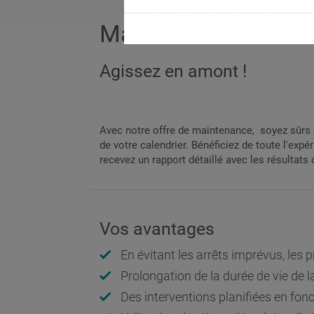
Maintenance INDEX
Agissez en amont !
Avec notre offre de maintenance, soyez sûrs 
de votre calendrier. Bénéficiez de toute l'expé
recevez un rapport détaillé avec les résult
Vos avantages
En évitant les arrêts imprévus, les 
Prolongation de la durée de vie de 
Des interventions planifiées en fon