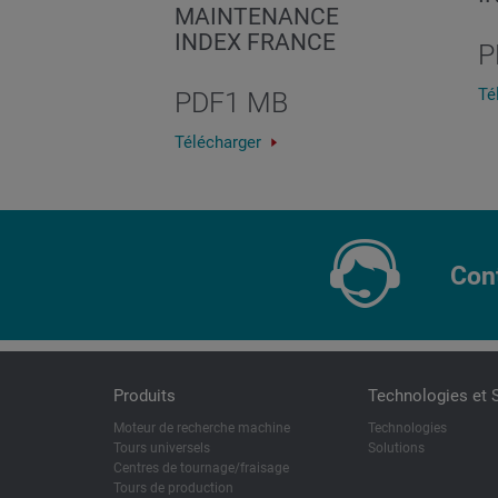
MAINTENANCE
INDEX FRANCE
P
Té
PDF
1 MB
Télécharger
Con
Produits
Technologies et 
Moteur de recherche machine
Technologies
Tours universels
Solutions
Centres de tournage/fraisage
Tours de production