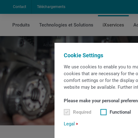
Contact
Téléchargements
Produits
Technologies et Solutions
iXservices
Ac
Accueil
iXservices
Maintenance
Maintenance
Cookie Settings
We use cookies to enable you to ma
cookies that are necessary for the o
comfort settings or for the display o
website may be available. Further in
Please make your personal preferen
Required
Functional
Legal