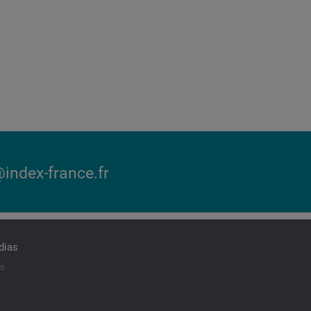
index-france.fr
dias
ts