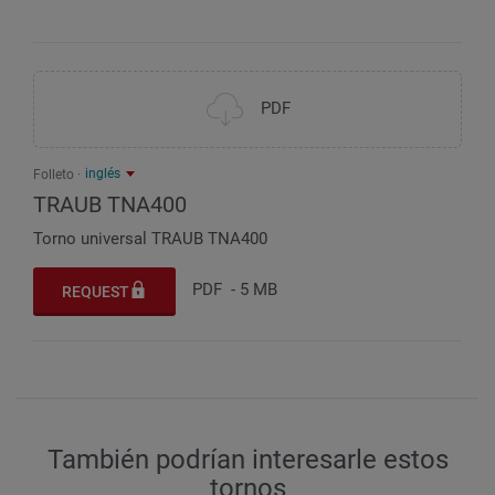
mm / m/min / N
750 / 40 / 11.900
PDF
inglés
Folleto
TRAUB TNA400
Torno universal TRAUB TNA400
PDF
-
5 MB
REQUEST
También podrían interesarle estos
tornos