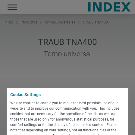
Toggle
navigation
Inicio
Productos
Tornos universales
TRAUB TNA400
TRAUB TNA400
Torno universal
Cookie Settings
We use cookies to enable you to make the best possible use of our
website and to improve our communication with you. This includes
cookies that are necessary for the operation of the site as well as
those that are used only for anonymous statistical purposes, for
comfort settings or for the display of personalized content. Please
note that depending on your settings, not all functionalities of the