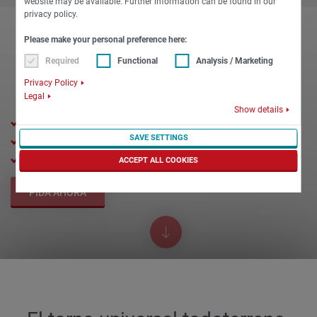
website may be available. Further information can be found in our
privacy policy.
Please make your personal preference here:
Required
Functional
Analysis / Marketing
Privacy Policy
Legal
Show details
Pasaje de husillo: 82 mm
SAVE SETTINGS
Diámetro del mandril de sujeción: 315 mm
Longitud de torneado: 750 mm
ACCEPT ALL COOKIES
PIDA AHORA