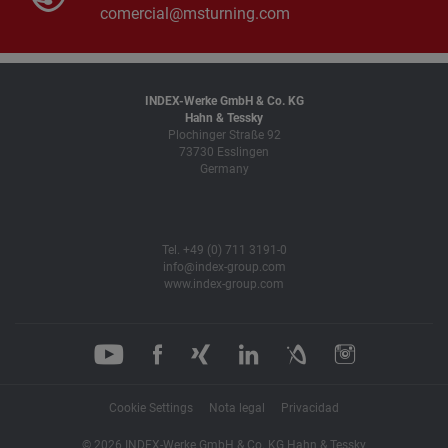
comercial@msturning.com
INDEX-Werke GmbH & Co. KG
Hahn & Tessky
Plochinger Straße 92
73730 Esslingen
Germany
Tel. +49 (0) 711 3191-0
info@index-group.com
www.index-group.com
Cookie Settings
Nota legal
Privacidad
© 2026 INDEX-Werke GmbH & Co. KG Hahn & Tessky