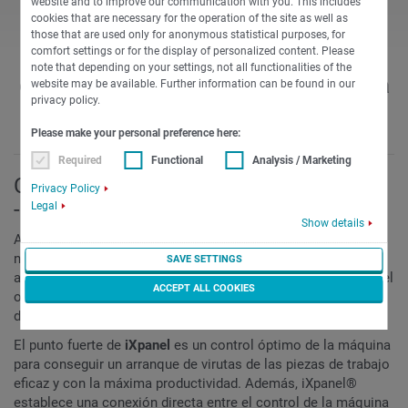
website and to improve our communication with you. This includes
cookies that are necessary for the operation of the site as well as
El sistema de control para una
those that are used only for anonymous statistical purposes, for
comfort settings or for the display of personalized content. Please
comunicación directa con la
note that depending on your settings, not all functionalities of the
organización operativa de su empresa
website may be available. Further information can be found in our
privacy policy.
Please make your personal preference here:
Required
Functional
Analysis / Marketing
Centrado en la producción y el control
Privacy Policy
- Preparado para Industria 4.0
Legal
Show details
Además de la integración completa en estructuras de red, el
nuevo sistema de control
iXpanel
de INDEX cuenta con
SAVE SETTINGS
amplias características adicionales para facilitar el trabajo del
ACCEPT ALL COOKIES
operador. Casi no hay límites para las comunicaciones de
datos.
El punto fuerte de
i
Xpanel
es un control óptimo de la máquina
para conseguir un arranque de virutas de las piezas de trabajo
eficaz y con la máxima productividad. Además, iXpanel®
establece una conexión directa entre el control de la máquina