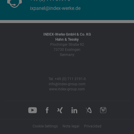
ixpanel@index-werke.de
INDEX-Werke GmbH & Co. KG
Hahn & Tessky
Plochinger Straße 92
73730 Esslingen
Germany
Tel. +49 (0) 711 3191-0
info@index-group.com
www.index-group.com
Cookie Settings
Nota legal
Privacidad