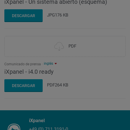
iXpanel - Un sistema abierto (esquema)
JPG
176 KB
DESCARGAR
PDF
inglés
Comunicado de prensa
iXpanel - i4.0 ready
PDF
264 KB
DESCARGAR
iXpanel
+49 (0) 711 3191-0