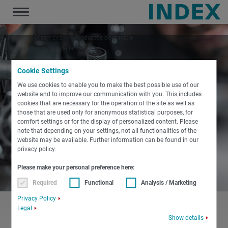
Toggle
navigation
Inicio
iXservices
Productos de servicio
Comprobación de la máquina
Cookie Settings
We use cookies to enable you to make the best possible use of our
website and to improve our communication with you. This includes
cookies that are necessary for the operation of the site as well as
those that are used only for anonymous statistical purposes, for
comfort settings or for the display of personalized content. Please
note that depending on your settings, not all functionalities of the
website may be available. Further information can be found in our
privacy policy.
Please make your personal preference here:
Required
Functional
Analysis / Marketing
Privacy Policy
Legal
Show details