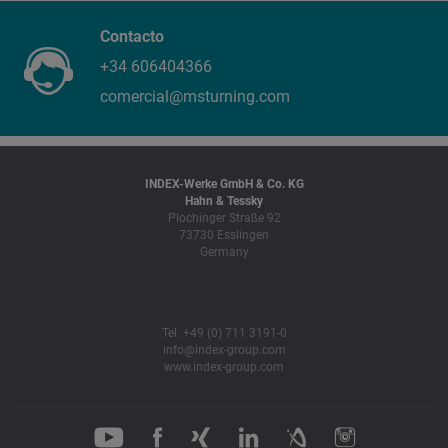
Contacto
+34 606404366
comercial@msturning.com
INDEX-Werke GmbH & Co. KG
Hahn & Tessky
Plochinger Straße 92
73730 Esslingen
Germany
Tel. +49 (0) 711 3191-0
info@index-group.com
www.index-group.com