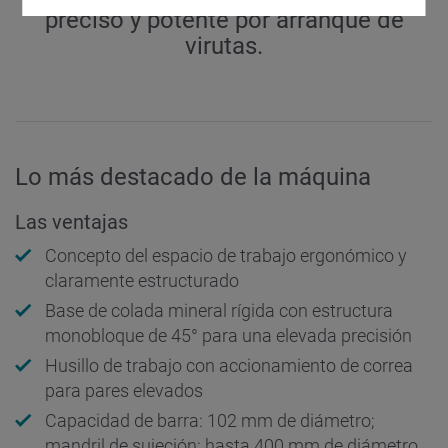
preciso y potente por arranque de
virutas.
Lo más destacado de la máquina
Las ventajas
Concepto del espacio de trabajo ergonómico y
claramente estructurado
Base de colada mineral rígida con estructura
monobloque de 45° para una elevada precisión
Husillo de trabajo con accionamiento de correa
para pares elevados
Capacidad de barra: 102 mm de diámetro;
mandril de sujeción: hasta 400 mm de diámetro