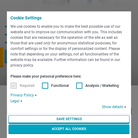
Cookie Settings
Holgura de husillo de 102 mm
We use cookies to enable you to make the best possible use of our
website and to improve our communication with you. This includes
Diámetro de mandril de 400 mm
cookies that are necessary for the operation of the site as well as
Longitud de torneado de 750 mm
those that are used only for anonymous statistical purposes, for
comfort settings or for the display of personalized content. Please
note that depending on your settings, not all functionalities of the
PIDA AHORA
website may be available. Further information can be found in our
privacy policy.
Please make your personal preference here:
Required
Functional
Analysis / Marketing
Privacy Policy
Legal
Show details
INDEX B500 - Torneado universal
de máximo nivel.
SAVE SETTINGS
ACCEPT ALL COOKIES
Torno universal para mecanizado