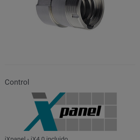
Control
iXpanel - iX4.0 incluido.