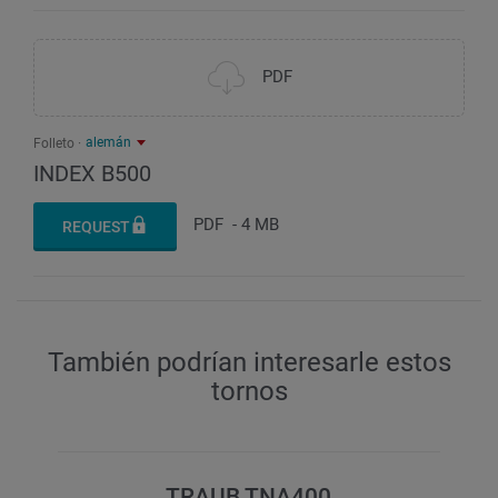
750 / 40 / 11.900
PDF
alemán
Folleto
INDEX B500
PDF
-
4 MB
REQUEST
También podrían interesarle estos
tornos
TRAUB TNA400