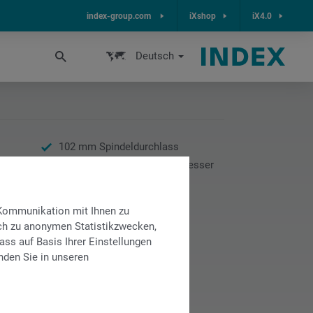
index-group.com
iXshop
iX4.0
Deutsch
102 mm Spindeldurchlass
400 mm Spannfutterdurchmesser
750 mm Drehlänge
 Kommunikation mit Ihnen zu
lich zu anonymen Statistikzwecken,
ass auf Basis Ihrer Einstellungen
nden Sie in unseren