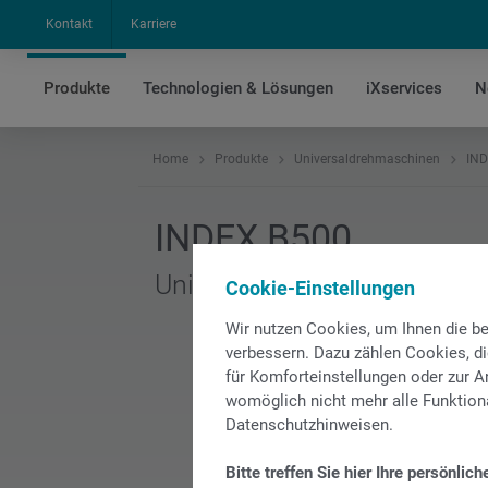
Kontakt
Karriere
Produkte
Technologien & Lösungen
iXservices
N
Home
Produkte
Universaldrehmaschinen
IND
INDEX B500
Universaldrehmaschine
Cookie-Einstellungen
Wir nutzen Cookies, um Ihnen die 
verbessern. Dazu zählen Cookies, di
für Komforteinstellungen oder zur An
womöglich nicht mehr alle Funktiona
Datenschutzhinweisen.
Bitte treffen Sie hier Ihre persönlich