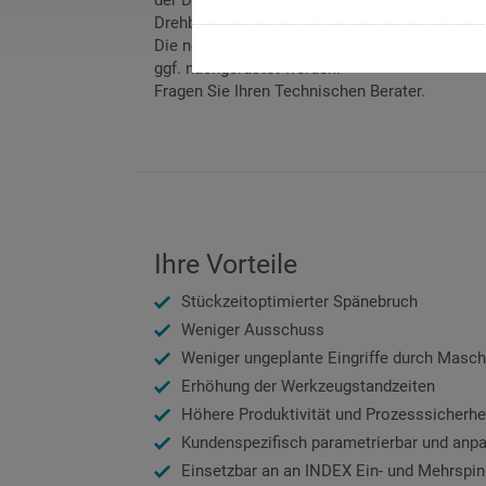
der Drehzahl und der Art der Bearbeitung an d
Drehbearbeitungen.
Die neu entwickelte Software kann problemlo
ggf. nachgerüstet werden.
Fragen Sie Ihren Technischen Berater.
Ihre Vorteile
Stückzeitoptimierter Spänebruch
Weniger Ausschuss
Weniger ungeplante Eingriffe durch Masc
Erhöhung der Werkzeugstandzeiten
Höhere Produktivität und Prozesssicherhe
Kundenspezifisch parametrierbar und anp
Einsetzbar an an INDEX Ein- und Mehrspin