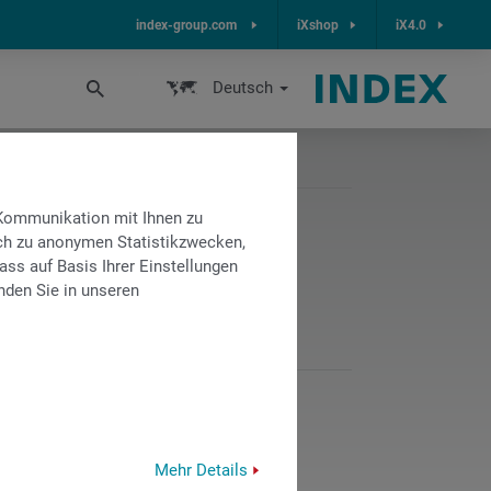
index-group.com
iXshop
iX4.0
Deutsch
 Kommunikation mit Ihnen zu
lich zu anonymen Statistikzwecken,
 und TRAUB
ass auf Basis Ihrer Einstellungen
nden Sie in unseren
timiert den
es Werkstückes,
Mehr Details