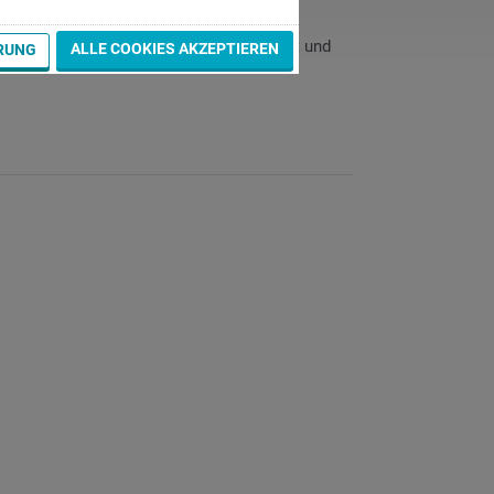
timierte
 bzw. Mitsubishi-Steuerungen eingesetzt und
ALLE COOKIES AKZEPTIEREN
RUNG