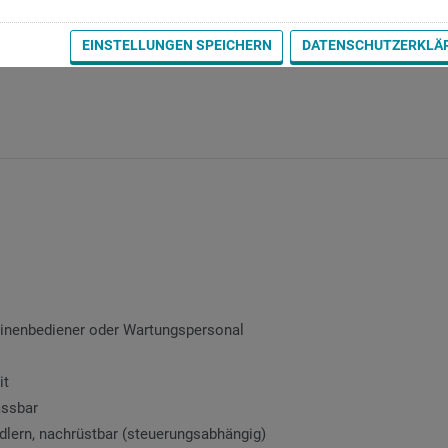
er Maschine - INDEX ChipMaster ist die Lösung für wirtschaftlich op
s an Ihren INDEX und TRAUB Drehmaschinen mit aktuellen Siemens-
EINSTELLUNGEN SPEICHERN
DATENSCHUTZERKLÄ
hinenbediener oder Wartungspersonal
it
assbar
dlern, nachrüstbar (steuerungsabhängig)