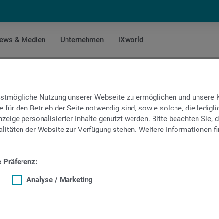
ews & Medien
Unternehmen
iXworld
Spänebruch-Software
bestmögliche Nutzung unserer Webseite zu ermöglichen und unsere
e für den Betrieb der Seite notwendig sind, sowie solche, die ledig
pänebruch-Software für INDEX
zeige personalisierter Inhalte genutzt werden. Bitte beachten Sie, d
litäten der Website zur Verfügung stehen. Weitere Informationen fi
e Präferenz:
Spänebruch
Analyse / Marketing
re INDEX ChipMaster setzt neue Maßstäbe für Ihre Fertigung. Sie op
 von Material (z.B. Aluminium, Buntmetalle, Edelstähle, Titan) Ihr