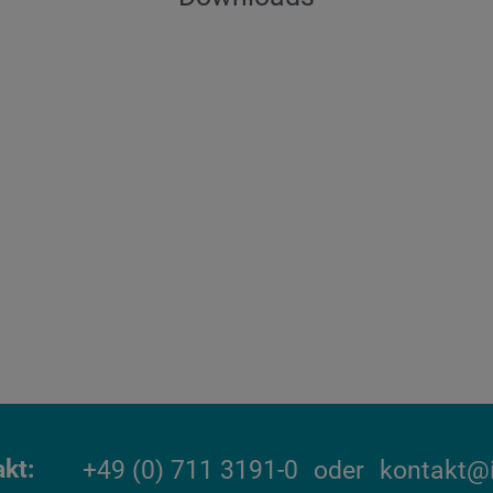
akt
+49 (0) 711 3191-0
oder
kontakt@