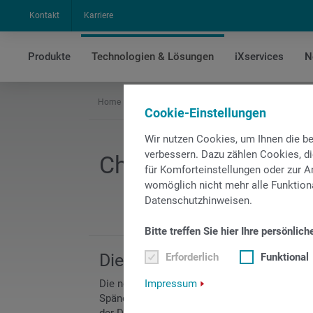
Kontakt
Karriere
Produkte
Technologien & Lösungen
iXservices
N
Home
Technologien & Lösungen
Technologien
Cookie-Einstellungen
Wir nutzen Cookies, um Ihnen die 
verbessern. Dazu zählen Cookies, di
ChipMaster - Die S
für Komforteinstellungen oder zur An
womöglich nicht mehr alle Funktiona
Datenschutzhinweisen.
Bitte treffen Sie hier Ihre persönlich
Die Lösung für optimalen 
Erforderlich
Funktional
Die neue zyklusintegrierte Spänebruch-Softwa
Impressum
Spänebruch bei variablem Vorschub. Unabhänig