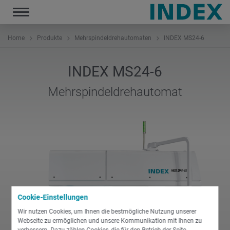
Toggle
navigation
Home
Produkte
Mehrspindeldrehautomaten
INDEX MS24-6
INDEX MS24-6
Mehrspindeldrehautomat
Cookie-Einstellungen
Wir nutzen Cookies, um Ihnen die bestmögliche Nutzung unserer
Webseite zu ermöglichen und unsere Kommunikation mit Ihnen zu
verbessern. Dazu zählen Cookies, die für den Betrieb der Seite