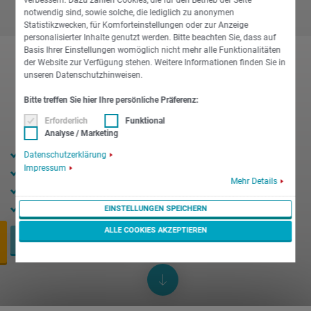
notwendig sind, sowie solche, die lediglich zu anonymen
Statistikzwecken, für Komforteinstellungen oder zur Anzeige
personalisierter Inhalte genutzt werden. Bitte beachten Sie, dass auf
Basis Ihrer Einstellungen womöglich nicht mehr alle Funktionalitäten
der Website zur Verfügung stehen. Weitere Informationen finden Sie in
unseren Datenschutzhinweisen.
Bitte treffen Sie hier Ihre persönliche Präferenz:
Erforderlich
Funktional
Analyse / Marketing
24 mm Spindeldurchlass
Datenschutzerklärung
Impressum
-1
10.000 min
Drehzahl max.
Mehr Details
15 kW Leistung max.
18 Nm Drehmoment max.
EINSTELLUNGEN SPEICHERN
ALLE COOKIES AKZEPTIEREN
JETZT ANFRAGEN