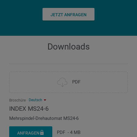
Schlittenweg Z
mm
JETZT ANFRAGEN
120
Anzahl Werkzeuge für Rückseitenbearbeitung
6
Downloads
PDF
Deutsch
Broschüre
INDEX MS24-6
Mehrspindel-Drehautomat MS24-6
PDF
-
4 MB
ANFRAGEN