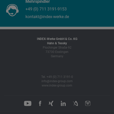
Mehrspindler
+49 (0) 711 3191-9153
kontakt@index-werke.de
INDEX-Werke GmbH & Co. KG
Hahn & Tessky
Plochinger Straße 92
73730 Esslingen
Germany
Tel. +49 (0) 711 3191-0
info@index-group.com
www.index-group.com