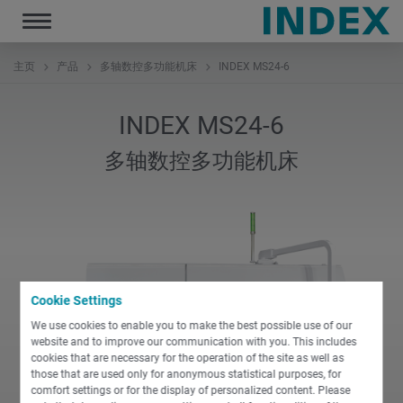
Toggle
navigation
主页
产品
多轴数控多功能机床
INDEX MS24-6
INDEX MS24-6
多轴数控多功能机床
Cookie Settings
We use cookies to enable you to make the best possible use of our
website and to improve our communication with you. This includes
cookies that are necessary for the operation of the site as well as
those that are used only for anonymous statistical purposes, for
comfort settings or for the display of personalized content. Please