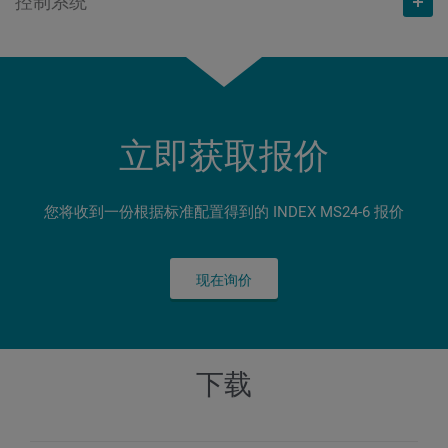
控制系统
2
重量
kg
10.000
最高转速
转/分钟
62
溜板位移 X
mm
5.700
功率（100% / 25%ED时）
kW
溜板位移 X
mm
10.000
溜板位移 Y
mm
62
连接功率
kW
8,7 / 15
S840D sl
功率（100% / 40%ED时）
kW
± 13
背面加工刀具数量
73
扭矩（100% / 25% ED时）
Nm
多点触控屏幕
立即获取报价
9,2 / 12
溜板位移 Z
mm
3 / 6
长度 x 宽度 x 高等
mm
10 / 18
18,5"
扭矩（100% / 40% ED时）
Nm
85
您将收到一份根据标准配置得到的 INDEX MS24-6 报价
3.387 x 1.906 x 2.854
11 / 14
溜板位移 Z
mm
现在询价
120
背面加工刀具数量
下载
6