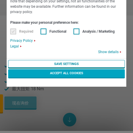
note that depending on your settings, not all functionalities of the
website may be available. Further information can be found in our
privacy policy.
Please make your personal preference here:
Required
Functional
Analysis / Marketing
Privacy Policy
Legal
Show details
SAVE SETTINGS
棒料直径 24 mm
最高转速 10000转/分钟
ACCEPT ALL COOKIES
最大功率 15 kW
最大扭矩 18 Nm
现在询价