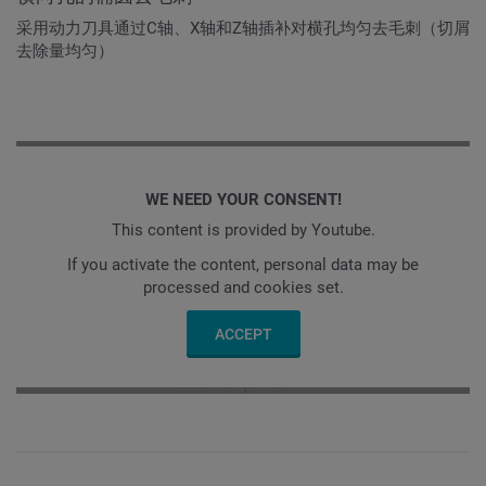
采用动力刀具通过C轴、X轴和Z轴插补对横孔均匀去毛刺（切屑
去除量均匀）
WE NEED YOUR CONSENT!
This content is provided by Youtube.
If you activate the content, personal data may be
processed and cookies set.
ACCEPT