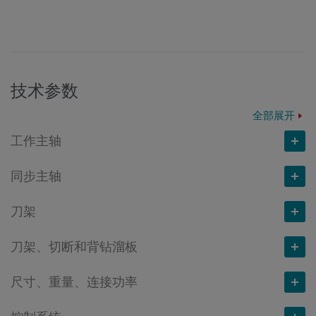
技术参数
全部展开
工作主轴
同步主轴
最大数量
刀架
6
最大数量
主轴通孔直径
mm
刀架、切断和背钻溜板
2
最大数量
24
主轴通孔直径
mm
尺寸、重量、连接功率
12
最大数量
最高转速
转/分钟
24
溜板位移 X
mm