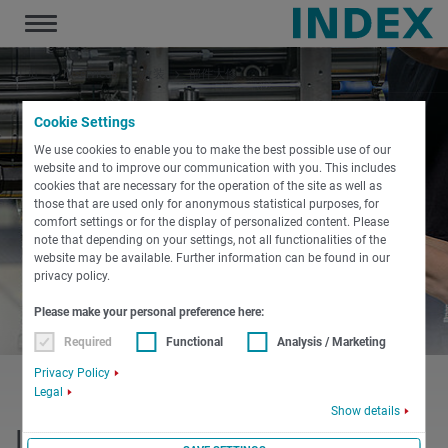
Toggle
navigation
主页
iXservices
改装
部件大修
Cookie Settings
We use cookies to enable you to make the best possible use of our
website and to improve our communication with you. This includes
cookies that are necessary for the operation of the site as well as
those that are used only for anonymous statistical purposes, for
comfort settings or for the display of personalized content. Please
note that depending on your settings, not all functionalities of the
website may be available. Further information can be found in our
privacy policy.
Please make your personal preference here:
Required
Functional
Analysis / Marketing
Privacy Policy
Legal
Show details
INDEX 部件大修