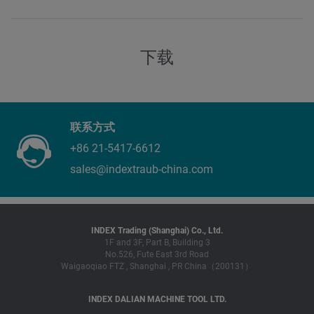
下载
联系方式
+86 21-5417-6612
sales@indextraub-china.com
INDEX Trading (Shanghai) Co., Ltd.
1F and 3F, Part B, Building 3
No.526, Fute East 3rd Road
Waigaoqiao FTZ , Shanghai , PR China（200131）
INDEX DALIAN MACHINE TOOL LTD.