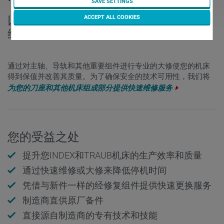
SAVE SETTINGS
ACCEPT ALL COOKIES
以制造商的质量要求进行专业的大修和
维修
通过对主轴、导轨和其他重要组件进行专业的大修使您的机床
得到保值并改善其质量。为了确保安全的技术可用性，我们将
为您的刀座和其他机床组成部分提供快速维修服务
您的受益之处
提升您INDEX和TRAUB机床的生产效率和质量
通过快速维修或大修来降低停机时间
凭借与新件一样的经修复组件提供快速更换服务
制造商直供原厂备件
直接源自制造商的专有技术和技能