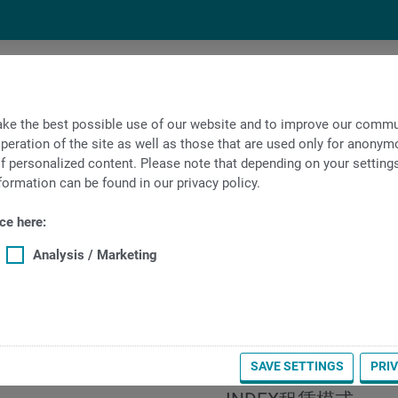
集团公司
iXworld
ke the best possible use of our website and to improve our commun
peration of the site as well as those that are used only for anonymo
f personalized content. Please note that depending on your settings, 
formation can be found in our privacy policy.
ce here:
Analysis / Marketing
SAVE SETTINGS
PRI