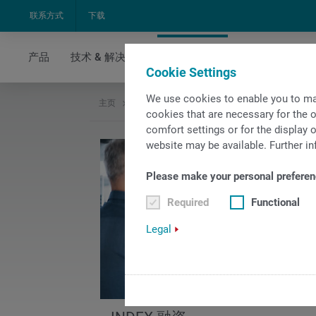
联系方式
下载
产品
技术 & 解决方案
iXservices
新闻 & 媒体
Cookie Settings
We use cookies to enable you to ma
主页
iXservices
融资解决方案
cookies that are necessary for the o
comfort settings or for the display o
website may be available. Further in
Please make your personal preferen
Required
Functional
Legal