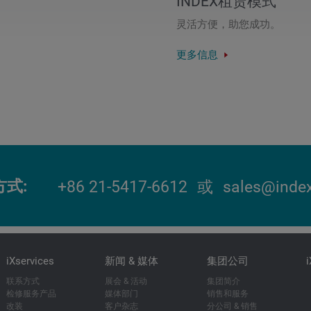
INDEX租赁模式
灵活方便，助您成功。
更多信息
方式
+86 21-5417-6612
或
sales@index
iXservices
新闻 & 媒体
集团公司
联系方式
展会 & 活动
集团简介
检修服务产品
媒体部门
销售和服务
改装
客户杂志
分公司 & 销售