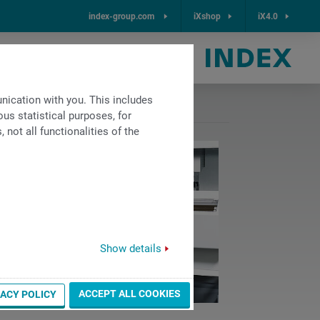
index-group.com
iXshop
iX4.0
中国
ication with you. This includes
us statistical purposes, for
not all functionalities of the
Show details
ACCEPT ALL COOKIES
VACY POLICY