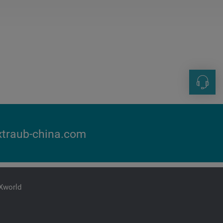
联系方
+86 21-
sales@i
traub-china.com
iXworld