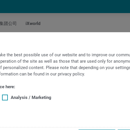
集团公司
iXworld
er
ke the best possible use of our website and to improve our commun
peration of the site as well as those that are used only for anonymo
f personalized content. Please note that depending on your settings, 
formation can be found in our privacy policy.
ce here:
Analysis / Marketing