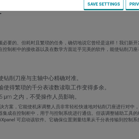
SAVE SETTINGS
PRI
r
的、但耗时且繁琐的任务，确切地说它曾经是这样！我们新开发的 INDE
在控制柜中的接收器以及在数学方面近乎完美的软件，能使钻削刀座
使钻削刀座与主轴中心精确对准。
输使得繁琐的千分表读数读取工作变得多余。
 μm 之内，不受操作人员影响。
发了一种解决方案，它能使机床调整人员非常轻松快速地对钻削刀座进行对
成在控制柜中，用于与控制系统进行通信。但该调整辅助工具的核心是 C
 iXpanel 可启动该软件。它确保位置测量结果从千分表传输到控制系