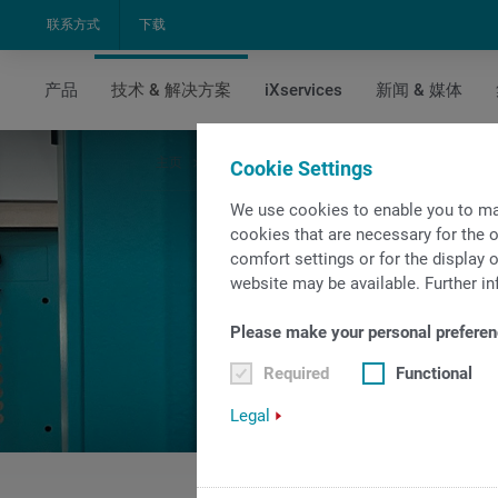
联系方式
下载
产品
技术 & 解决方案
iXservices
新闻 & 媒体
主页
技术 & 解决方案
技术
INDEX CenterMast
Cookie Settings
We use cookies to enable you to ma
cookies that are necessary for the o
comfort settings or for the display o
website may be available. Further in
Please make your personal preferen
Required
Functional
Legal