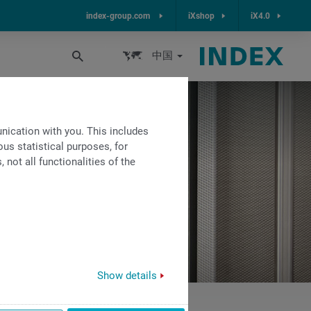
index-group.com
iXshop
iX4.0
中国
ication with you. This includes
us statistical purposes, for
not all functionalities of the
Show details