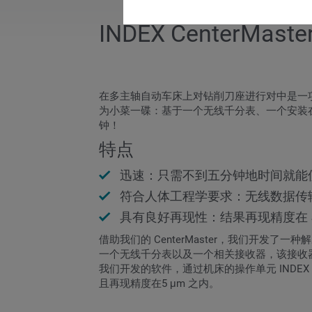
INDEX CenterMaste
在多主轴自动车床上对钻削刀座进行对中是一项必要
为小菜一碟：基于一个无线千分表、一个安装
钟！
特点
迅速：只需不到五分钟地时间就能
符合人体工程学要求：无线数据传
具有良好再现性：结果再现精度在 5
借助我们的 CenterMaster，我们开
一个无线千分表以及一个相关接收器，该接收器集
我们开发的软件，通过机床的操作单元 INDEX
且再现精度在5 μm 之内。