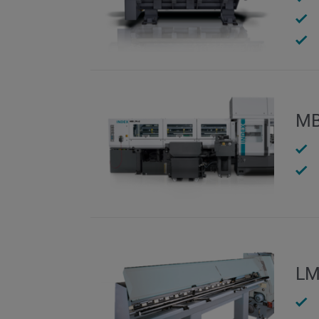
MB
LM