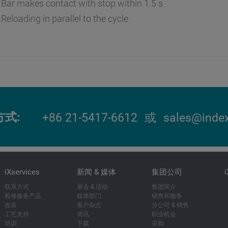
Bar makes contact with stop within 1.5 s
Reloading in parallel to the cycle
方式
+86 21-5417-6612
或
sales@index
iXservices
新闻 & 媒体
集团公司
联系方式
展会 & 活动
集团简介
检修服务产品
媒体部门
销售和服务
改装
客户杂志
分公司 & 销售
工艺支持
简讯
职业机会
培训
下载
采购