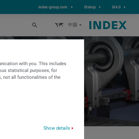
index-group.com
iXshop
iX4.0
中国
ication with you. This includes
us statistical purposes, for
not all functionalities of the
Show details