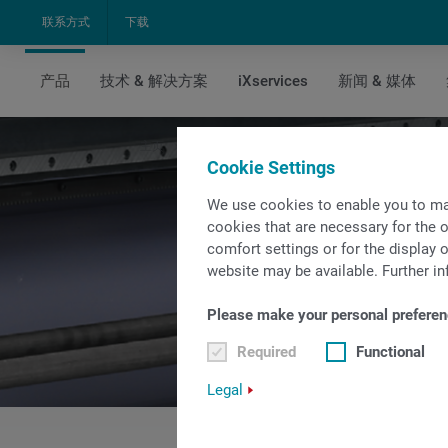
联系方式
下载
产品
技术 & 解决方案
iXservices
新闻 & 媒体
主页
产品
自动化解决方案
借助棒料上料机
Cookie Settings
We use cookies to enable you to ma
cookies that are necessary for the o
comfort settings or for the display o
website may be available. Further in
Please make your personal preferen
Required
Functional
Legal