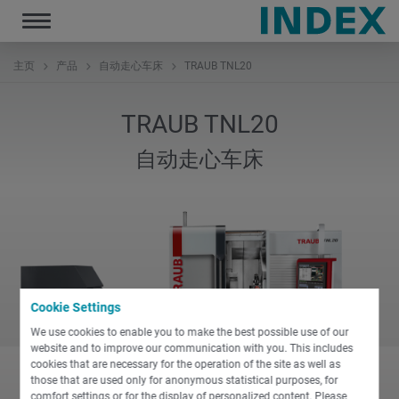
Toggle
navigation
主页
产品
自动走心车床
TRAUB TNL20
TRAUB TNL20
自动走心车床
Cookie Settings
We use cookies to enable you to make the best possible use of our
website and to improve our communication with you. This includes
cookies that are necessary for the operation of the site as well as
those that are used only for anonymous statistical purposes, for
comfort settings or for the display of personalized content. Please