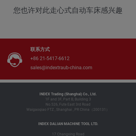
您也许对此走心式自动车床感兴趣
联系方式
+86 21-5417-6612
sales@indextraub-china.com
INDEX Trading (Shanghai) Co., Ltd.
1F and 3F, Part B, Building 3
No.526, Fute East 3rd Road
Waigaoqiao FTZ , Shanghai , PR China（200131）
INDEX DALIAN MACHINE TOOL LTD.
17 Changxing Road