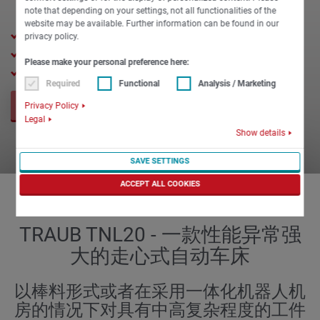
note that depending on your settings, not all functionalities of the
website may be available. Further information can be found in our
主轴通孔直径20 mm
privacy policy.
最高转速 10000转/分钟
Please make your personal preference here:
走心车床最大Z向位移 205 mm
Required
Functional
Analysis / Marketing
Privacy Policy
现在询价
Legal
Show details
SAVE SETTINGS
ACCEPT ALL COOKIES
TRAUB TNL20 - 一款性能异常强
大的走心式自动车床
以棒料形式或者在采用一体化机器人机
房的情况下对具有中高复杂程度的工件