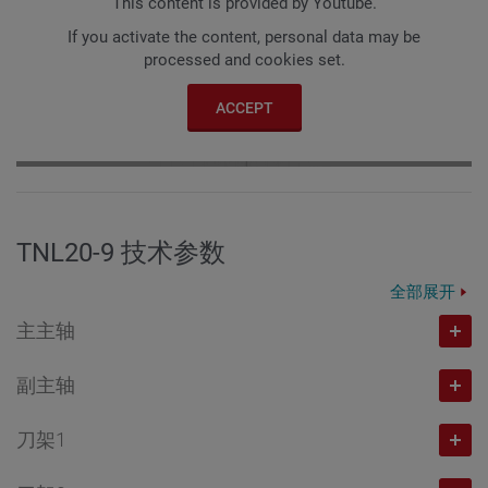
This content is provided by Youtube.
If you activate the content, personal data may be
processed and cookies set.
ACCEPT
TNL20-9 技术参数
全部展开
主主轴
副主轴
主轴通孔直径
mm
刀架1
20
主轴通孔直径
mm
最高转速
转/分钟