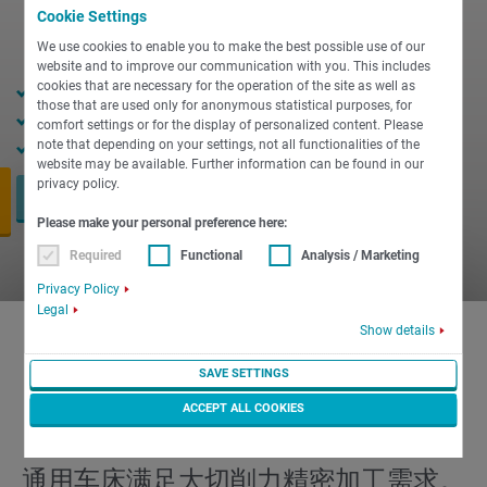
Cookie Settings
We use cookies to enable you to make the best possible use of our
website and to improve our communication with you. This includes
cookies that are necessary for the operation of the site as well as
102 mm 主轴通孔
those that are used only for anonymous statistical purposes, for
400 mm 卡盘直径
comfort settings or for the display of personalized content. Please
750 mm 车削长度
note that depending on your settings, not all functionalities of the
website may be available. Further information can be found in our
privacy policy.
现在询价
Please make your personal preference here:
Required
Functional
Analysis / Marketing
Privacy Policy
Legal
Show details
SAVE SETTINGS
INDEX B500 - 最高水准的通用车
ACCEPT ALL COOKIES
床
通用车床满足大切削力精密加工需求。