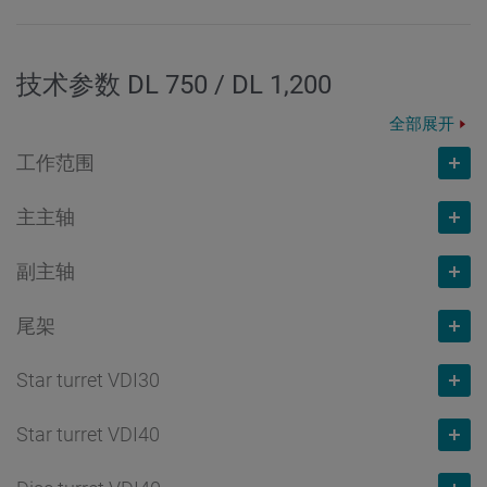
技术参数 DL 750 / DL 1,200
全部展开
工作范围
主主轴
车削长度
mm
副主轴
750
主轴通孔直径
mm
尾架
82
主轴通孔直径
mm
卡盘直径
mm
Star turret VDI30
65
进给力 Z
N
315
卡盘直径
mm
Star turret VDI40
10.000
工位数量
最高转速
转/分钟
175
快挡速度 Z
m/min