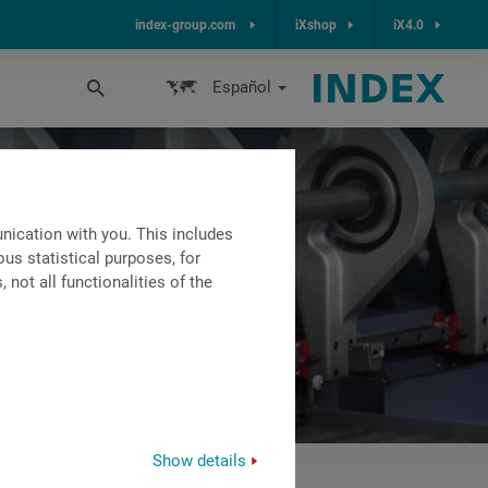
index-group.com
iXshop
iX4.0
Español
ication with you. This includes
us statistical purposes, for
not all functionalities of the
Show details