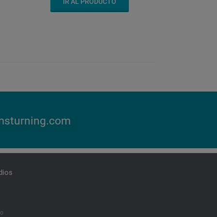
IR AL PRODUCTO
sturning.com
dios
vo