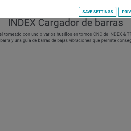
SAVE SETTINGS
PRI
INDEX Cargador de barras
 el torneado con uno o varios husillos en tornos CNC de INDEX & 
barra y una guía de barras de bajas vibraciones que permite consegu