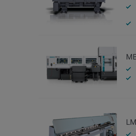
MB
LM