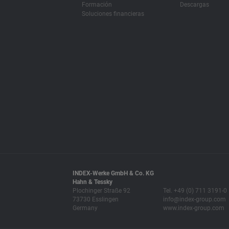
Formación
Descargas
Soluciones financieras
INDEX-Werke GmbH & Co. KG
Hahn & Tessky
Plochinger Straße 92
Tel. +49 (0) 711 3191-0
73730 Esslingen
info@index-group.com
Germany
www.index-group.com