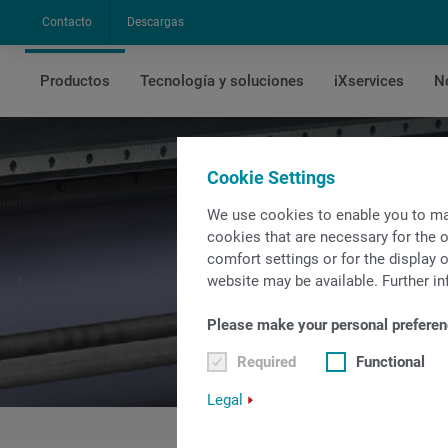
Contacto
Descargas
Productos
Tecnología y soluciones
iXservices
N
Inicio
Productos
Soluciones de automatización
Cookie Settings
We use cookies to enable you to ma
cookies that are necessary for the o
comfort settings or for the display o
website may be available. Further in
Please make your personal preferen
Required
Functional
Legal