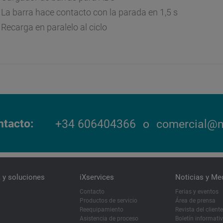
La barra hace contacto con la parada en 1,5 s
Recarga en paralelo al ciclo
ntacto
+34 606404366
o
comercial@m
 y soluciones
iXservices
Noticias y Me
Contacto
Ferias y eventos
Productos de servicio
Área de prensa
Reequipamiento
Revista del cliente
Asistencia de proceso
Boletín informati