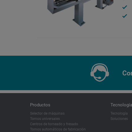
Co
Productos
Tecnología
Selector de máquinas
Tecnología
Tornos universales
Soluciones
Centros de torneado y fresado
Tornos automáticos de fabricación