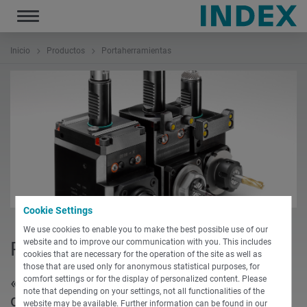
Toggle
navigation
Inicio
Productos
Portaherramientas
Cookie Settings
We use cookies to enable you to make the best possible use of our
website and to improve our communication with you. This includes
Portaherramientas
cookies that are necessary for the operation of the site as well as
those that are used only for anonymous statistical purposes, for
«Invertir en portaherramientas
comfort settings or for the display of personalized content. Please
note that depending on your settings, not all functionalities of the
directamente procedentes del
website may be available. Further information can be found in our