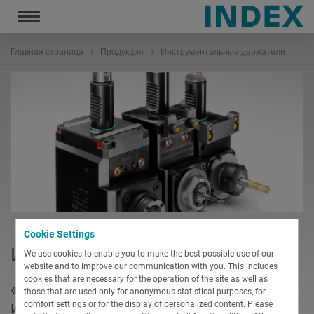
Toggle
navigation
Главная страница
Продукция
Инструментальные держатели
Cookie Settings
Инструментальные держатели
We use cookies to enable you to make the best possible use of our
website and to improve our communication with you. This includes
cookies that are necessary for the operation of the site as well as
«В любом случае разумная
those that are used only for anonymous statistical purposes, for
инвестиция – инструментальные
comfort settings or for the display of personalized content. Please