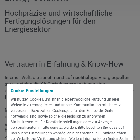
Hochpräzise und wirtschaftliche
Fertigungslösungen für den
Energiesektor
Vertrauen in Erfahrung & Know-How
In einer Welt, die zunehmend auf nachhaltige Energiequellen
setzt, spielen die CNC-Werkzeugmaschinen eine
entscheidende Rolle bei der Herstellung hochpräziser Bauteile
Cookie-Einstellungen
für verschiedenste energietechnische Anlagen.
Wir nutzen Cookies, um Ihnen die bestmögliche Nutzung unserer
Webseite zu ermöglichen und unsere Kommunikation mit Ihnen zu
Mit INDEX Produktionsdrehautomaten, Langdrehautomaten
verbessern. Dazu zählen Cookies, die für den Betrieb der Seite
notwendig sind, sowie solche, die lediglich zu anonymen
und Dreh-Fräszentren sind Sie nicht nur in der Lage, komplexe
Statistikzwecken, für Komforteinstellungen oder zur Anzeige
geometrische Formen mit mikrometergenauer Präzision
personalisierter Inhalte genutzt werden. Bitte beachten Sie, dass auf
herzustellen, sondern auch eine breite Palette von Materialien
Basis Ihrer Einstellungen womöglich nicht mehr alle Funktionalitäten
zu bearbeiten –von Aluminiumlegierungen, hochfesten Stählen
der Website zur Verfügung stehen. Weitere Informationen finden Sie in