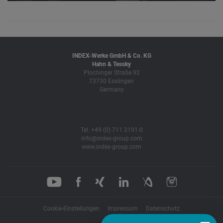
INDEX-Werke GmbH & Co. KG
Hahn & Tessky
Plochinger Straße 92
73730 Esslingen
Germany
Tel. +49 (0) 711 3191-0
info@index-group.com
www.index-group.com
Cookie-Einstellungen
Impressum
Datenschutz