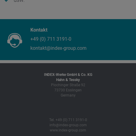
Kontakt
+49 (0) 711 3191-0
kontakt@index-group.com
INDEX-Werke GmbH & Co. KG
Hahn & Tessky
Plochinger Straße 92
73730 Esslingen
Germany
Tel. +49 (0) 711 3191-0
info@index-group.com
www.index-group.com