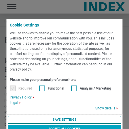
Toggle
navigation
Главная страница
Ввод в эксплуатацию
Cookie Settings
We use cookies to enable you to make the best possible use of our
Ввод в эксплуатацию
website and to improve our communication with you. This includes
cookies that are necessary for the operation of the site as well as
those that are used only for anonymous statistical purposes, for
comfort settings or for the display of personalized content. Please
Идеальное начало работы
note that depending on your settings, not all functionalities of the
website may be available. Further information can be found in our
вашего станка – ввод в
privacy policy.
эксплуатацию
Please make your personal preference here:
Установка и ввод в эксплуатацию станка выполняются
Required
Functional
Analysis / Marketing
группой опытных механиков, которые также выполняют
Privacy Policy
работы по техподдержке в случае технического
Legal
обслуживания станка. Мы принимаем все меры, чтобы вы
Show details
могли начать производство за очень короткое время.
Специалист INDEX & TRAUB окажет вам поддержку со
SAVE SETTINGS
времени доставки с нашего завода до приемки вашего
ACCEPT ALL COOKIES