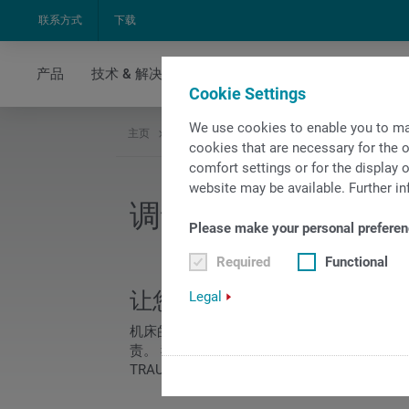
联系方式
下载
产品
技术 & 解决方案
iXservices
新闻 & 媒体
Cookie Settings
We use cookies to enable you to ma
主页
调试
cookies that are necessary for the o
comfort settings or for the display o
website may be available. Further in
调试
Please make your personal preferen
Required
Functional
让您的机床拥有完美的开始 -
Legal
机床的安装和调试将由一个由经验丰富的安装
责。 我们将确保您能迅速开始生产。从自我们工
TRAUB的一位专家将向您提供全程服务。