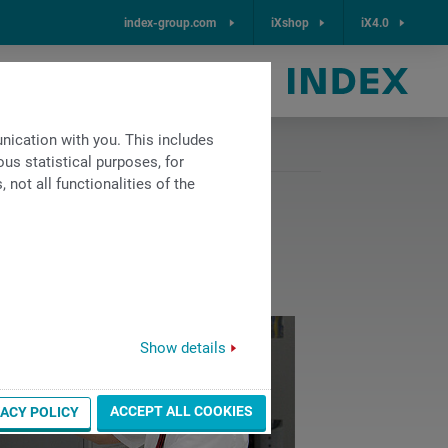
index-group.com
iXshop
iX4.0
中国
ication with you. This includes
us statistical purposes, for
not all functionalities of the
Show details
ACCEPT ALL COOKIES
VACY POLICY