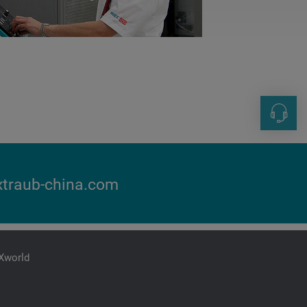
联系方
+86 21-
sales@i
traub-china.com
iXworld