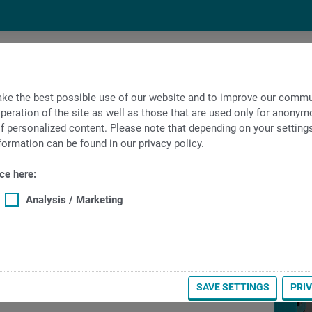
集团公司
iXworld
ke the best possible use of our website and to improve our commun
peration of the site as well as those that are used only for anonymo
f personalized content. Please note that depending on your settings, 
formation can be found in our privacy policy.
ce here:
Analysis / Marketing
 调试
技师组成的 团队完成，机床的维修保养也由这些技师负
厂发运一直到在贵公司现场验收机床， INDEX &
SAVE SETTINGS
PRI