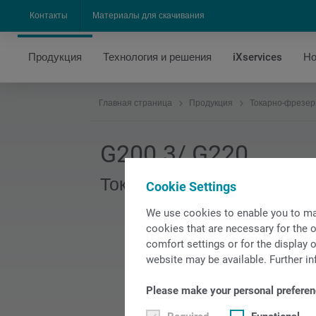
Контакты
Материалы для скачивания
Продукция
Технология и решения
iXservices
Но
Главная страница
Продукция
Токарно-фрезе
G200.3/ G220
Токарно-фрезерный обра
Cookie Settings
We use cookies to enable you to ma
cookies that are necessary for the o
comfort settings or for the display o
website may be available. Further in
Please make your personal preferen