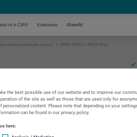
вости и СМИ
Компания
iXworld
рные обрабатывающие центры
INDEX G200.3 / INDEX G220
батывающий центр
ke the best possible use of our website and to improve our commun
peration of the site as well as those that are used only for anonymo
f personalized content. Please note that depending on your settings, 
formation can be found in our privacy policy.
ce here: