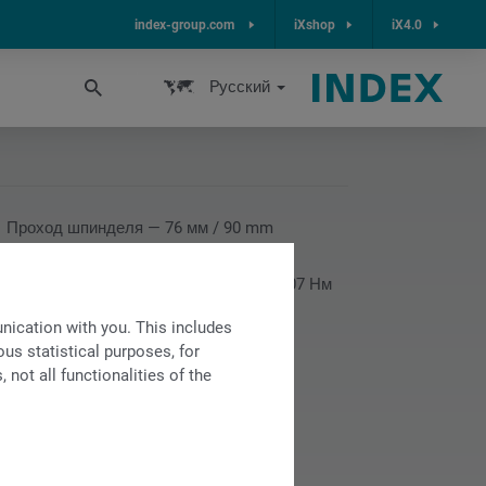
index-group.com
iXshop
iX4.0
Pусский
Проход шпинделя — 76 мм / 90 mm
Диаметр патрона — 230 мм
Максимальный крутящий момент — 207 Нм
Длина обточки — 900 мм / 1.200 mm
ication with you. This includes
us statistical purposes, for
not all functionalities of the