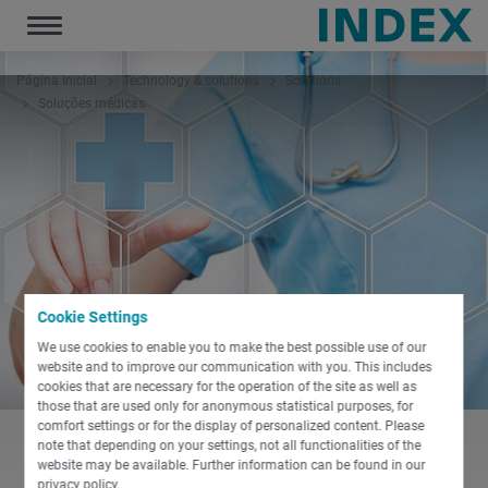
Toggle
navigation
Página Inicial
Technology & solutions
Solutions
Soluções médicas
Cookie Settings
We use cookies to enable you to make the best possible use of our
website and to improve our communication with you. This includes
cookies that are necessary for the operation of the site as well as
those that are used only for anonymous statistical purposes, for
comfort settings or for the display of personalized content. Please
note that depending on your settings, not all functionalities of the
website may be available. Further information can be found in our
privacy policy.