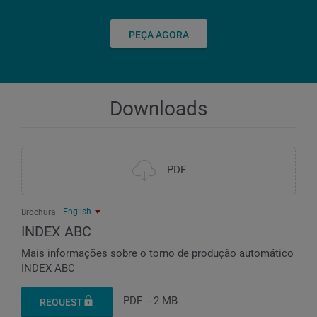
Potência a 25 %
kW
6.000
PEÇA AGORA
4,2
Potência a 25 %
kW
Torque a 25%
Nm
4,2
10
Downloads
Torque a 25%
Nm
10
PDF
English
Brochura
INDEX ABC
Mais informações sobre o torno de produção automático
INDEX ABC
PDF
-
2 MB
REQUEST