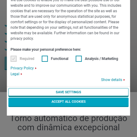
We use cookies to enable you to make the best possible use of our
website and to improve our communication with you. This includes
cookies that are necessary for the operation of the site as well as
those that are used only for anonymous statistical purposes, for
comfort settings or for the display of personalized content. Please
65 mm spindle clearance
note that depending on your settings, not all functionalities of the
6,000 rpm max. speed
website may be available. Further information can be found in our
privacy policy.
27 kW max. power
145 Nm max. torque
Please make your personal preference here:
Required
Functional
Analysis / Marketing
PEÇA AGORA
Privacy Policy
Legal
Show details
SAVE SETTINGS
ACCEPT ALL COOKIES
Torno automático de produção
com dinâmica excepcional