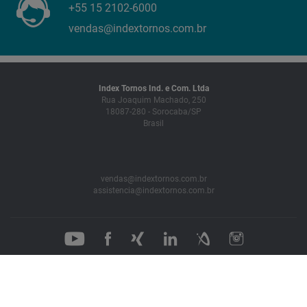
+55 15 2102-6000
vendas@indextornos.com.br
Index Tornos Ind. e Com. Ltda
Rua Joaquim Machado, 250
18087-280 - Sorocaba/SP
Brasil
vendas@indextornos.com.br
assistencia@indextornos.com.br
Cookie Settings
Ficha técnica
Privacidade
© 2026 INDEX-Werke GmbH & Co. KG Hahn & Tessky