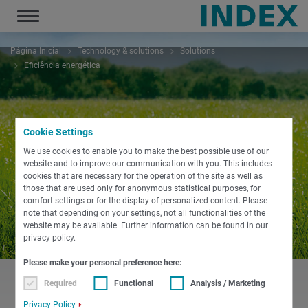
Toggle
navigation
Página Inicial
Technology & solutions
Solutions
Eficiência energética
Cookie Settings
We use cookies to enable you to make the best possible use of our
website and to improve our communication with you. This includes
cookies that are necessary for the operation of the site as well as
those that are used only for anonymous statistical purposes, for
comfort settings or for the display of personalized content. Please
note that depending on your settings, not all functionalities of the
website may be available. Further information can be found in our
privacy policy.
Please make your personal preference here:
Required
Functional
Analysis / Marketing
Privacy Policy