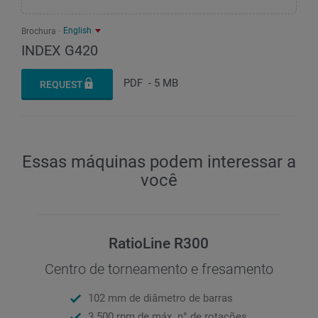
English
Brochura
INDEX G420
PDF
-
5 MB
REQUEST
Essas máquinas podem interessar a
você
RatioLine R300
Centro de torneamento e fresamento
102 mm de diâmetro de barras
3.500 rpm de máx. n° de rotações