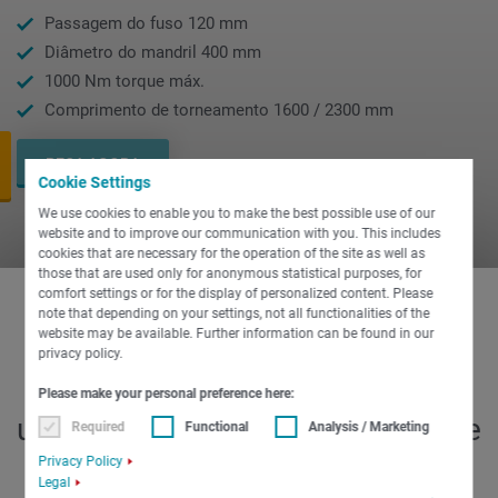
Passagem do fuso 120 mm
Diâmetro do mandril 400 mm
1000 Nm torque máx.
Comprimento de torneamento 1600 / 2300 mm
PEÇA AGORA
Cookie Settings
We use cookies to enable you to make the best possible use of our
website and to improve our communication with you. This includes
cookies that are necessary for the operation of the site as well as
those that are used only for anonymous statistical purposes, for
comfort settings or for the display of personalized content. Please
note that depending on your settings, not all functionalities of the
website may be available. Further information can be found in our
O inovador centro de
privacy policy.
torneamento e fresamento para
Please make your personal preference here:
usinagem de alta performance de
Required
Functional
Analysis / Marketing
peças de grande porte.
Privacy Policy
Legal
Desenvolvido para os mais