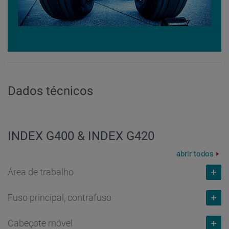
Dados técnicos
INDEX G400 & INDEX G420
abrir todos
Área de trabalho
Fuso principal, contrafuso
Comprimento de torneamento
mm
Cabeçote móvel
1.600 // 2.300
Capacidade do barro
mm