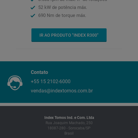
52 kW de potência máx.
690 Nm de torque máx.
IR AO PRODUTO "INDEX R300"
Contato
+55 15 2102-6000
vendas@indextornos.com.br
Index Tornos Ind. e Com. Ltda
Rua Joaquim Machado, 250
18087-280 - Sorocaba/SP
Brasil