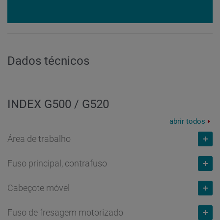
Dados técnicos
INDEX G500 / G520
abrir todos
Área de trabalho
Fuso principal, contrafuso
Comprimento de torneamento
mm
Cabeçote móvel
1.600 // 2.300
Capacidade do barro
mm
Fuso de fresagem motorizado
120
Percurso do carro Z, avanço rápido, força de avanço