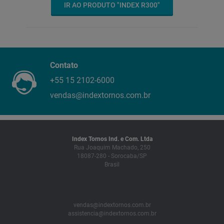
IR AO PRODUTO "INDEX R300"
Contato
+55 15 2102-6000
vendas@indextornos.com.br
Index Tornos Ind. e Com. Ltda
Rua Joaquim Machado, 250
18087-280 - Sorocaba/SP
Brasil
vendas@indextornos.com.br
assistencia@indextornos.com.br