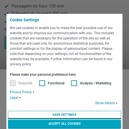
Passagem do fuso 120 mm
Diâmetro do mandril 500 mm
Cookie Settings
2000 Nm torque máx.
Comprimento de torneamento 1600 / 2300 mm
We use cookies to enable you to make the best possible use of our
website and to improve our communication with you. This includes
cookies that are necessary for the operation of the site as well as
PEÇA AGORA
those that are used only for anonymous statistical purposes, for
comfort settings or for the display of personalized content. Please
note that depending on your settings, not all functionalities of the
website may be available. Further information can be found in our
privacy policy.
Please make your personal preference here:
Required
Functional
Analysis / Marketing
O inovador Centro de
Privacy Policy
Legal
Torneamento e Fresamento para
Show details
usinagem de alta performance
SAVE SETTINGS
para peças de grande porte
ACCEPT ALL COOKIES