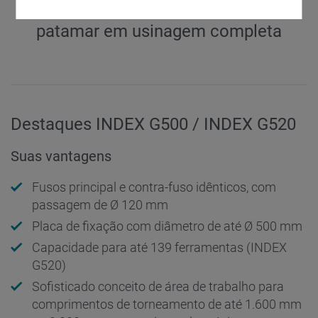
Torneamento e fresamento: um novo
patamar em usinagem completa
Destaques INDEX G500 / INDEX G520
Suas vantagens
Fusos principal e contra-fuso idênticos, com
passagem de Ø 120 mm
Placa de fixação com diâmetro de até Ø 500 mm
Capacidade para até 139 ferramentas (INDEX
G520)
Sofisticado conceito de área de trabalho para
comprimentos de torneamento de até 1.600 mm