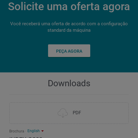
mm / m / min / N
Tela Multi-Touch
Solicite uma oferta agora
Resolução do eixo C
grau
Potência de conexão
kW
810 / 50 / 6.000
18,5"
0,001
Você receberá uma oferta de acordo com a configuração
42
standard da máquina
Percurso do carro X, avanço rápido, força de avanço
mm / m / min / N
710 / 60 / 6.000
PEÇA AGORA
Downloads
PDF
English
Brochura