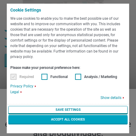
Cookie Settings
We use cookies to enable you to make the best possible use of our
website and to improve our communication with you. This includes
65 mm de passagem do fuso
cookies that are necessary for the operation of the site as well as
those that are used only for anonymous statistical purposes, for
165 mm de diâmetro do mandril
comfort settings or for the display of personalized content. Please
660 mm de comprimento de torneamento
note that depending on your settings, not all functionalities of the
website may be available. Further information can be found in our
privacy policy.
PEÇA AGORA
Please make your personal preference here:
Required
Functional
Analysis / Marketing
Privacy Policy
Legal
Show details
SAVE SETTINGS
A INDEX G200. O novo padrão
ACCEPT ALL COOKIES
em torneamento e fresamento de
alta produtividade.