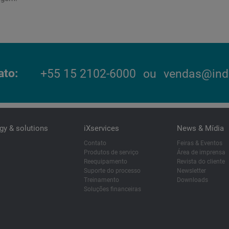
ato
+55 15 2102-6000
ou
vendas@ind
gy & solutions
iXservices
News & Mídia
Contato
Feiras & Eventos
Produtos de serviço
Área de imprensa
Reequipamento
Revista do cliente
Suporte do processo
Newsletter
Treinamento
Downloads
Soluções financeiras