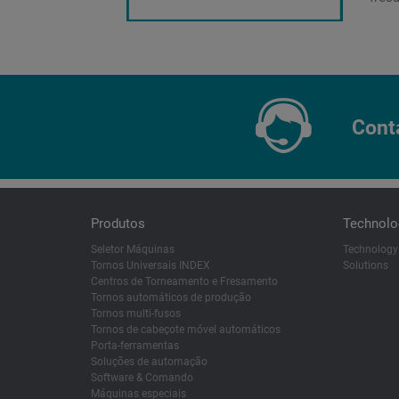
Cont
Produtos
Technolo
Seletor Máquinas
Technology
Tornos Universais INDEX
Solutions
Centros de Torneamento e Fresamento
Tornos automáticos de produção
Tornos multi-fusos
Tornos de cabeçote móvel automáticos
Porta-ferramentas
Soluções de automação
Software & Comando
Máquinas especiais