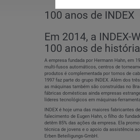
100 anos de INDEX
Em 2014, a INDEX-W
100 anos de históri
A empresa fundada por Hermann Hahn, em 191
multi-fusos automáticos, centros de torneam
produtos é complementada por tornos de ca
1997 faz parte do grupo INDEX. Além dos três
as máquinas também são construídas no Brasil
fábricas domésticas ainda empresas estrangei
líderes tecnológicos em máquinas-ferrament
INDEX é hoje uma das maiores fabricantes d
falecimento de Eugen Hahn, o filho do fundad
detêm 85% das ações da empresa. Ela promov
técnica de jovens e o apoio da assistência a
Erben Beteiligungs-GmbH.