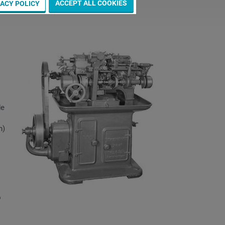
ACCEPT ALL COOKIES
VACY POLICY
de
h)
o