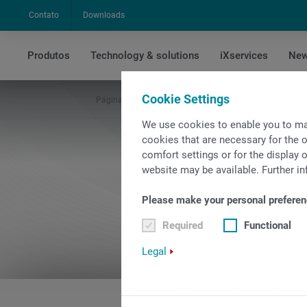
Contato
Downloads
Produtos
Technology & solutions
iXservices
New
Cookie Settings
Página Inicial
Empresa
Quem Somos
100 an
We use cookies to enable you to ma
cookies that are necessary for the o
comfort settings or for the display o
website may be available. Further in
Please make your personal preferen
Required
Functional
Legal