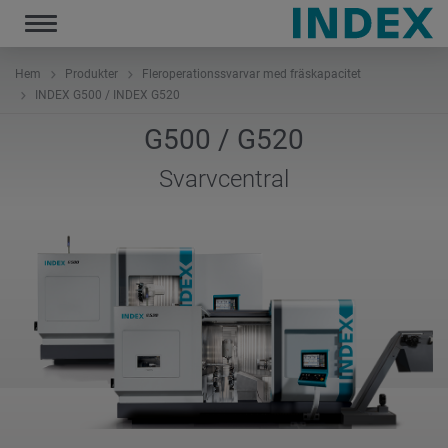
Toggle
navigation
Hem
Produkter
Fleroperationssvarvar med fräskapacitet
INDEX G500 / INDEX G520
G500 / G520
Svarvcentral