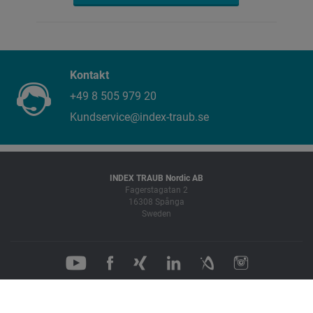
Kontakt
+49 8 505 979 20
Kundservice@index-traub.se
INDEX TRAUB Nordic AB
Fagerstagatan 2
16308 Spånga
Sweden
Cookie Settings
Imprint
Integritet