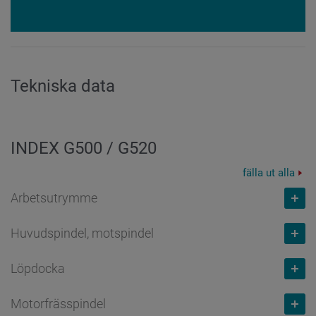
Tekniska data
INDEX G500 / G520
fälla ut alla
Arbetsutrymme
Huvudspindel, motspindel
Svarvlängd
mm
Löpdocka
1.600 // 2.300
Kapacitet vagn
mm
Motorfrässpindel
120
Slidens sträcka Z, snabbtravers, matningshastighet