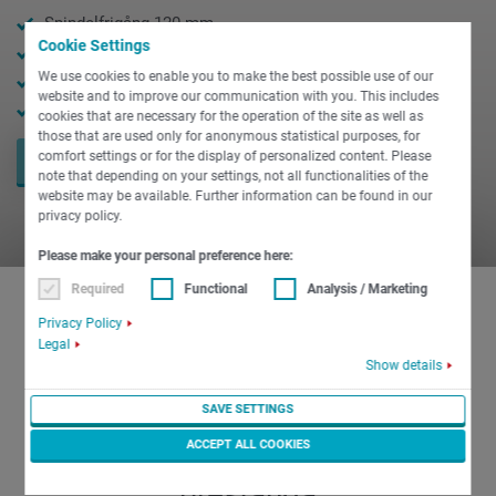
Spindelfrigång 120 mm
Cookie Settings
Chuckdiameter 500 mm
We use cookies to enable you to make the best possible use of our
2000 max. vridmoment
website and to improve our communication with you. This includes
Rotationslängd 1 600 / 2 300 mm
cookies that are necessary for the operation of the site as well as
those that are used only for anonymous statistical purposes, for
comfort settings or for the display of personalized content. Please
BEGÄR NU
note that depending on your settings, not all functionalities of the
website may be available. Further information can be found in our
privacy policy.
Please make your personal preference here:
Required
Functional
Analysis / Marketing
Privacy Policy
Legal
Den innovativa
Show details
fleroperationssvarven för
SAVE SETTINGS
maskinbearbetning av stora
ACCEPT ALL COOKIES
arbetsstycken med höga
prestanda