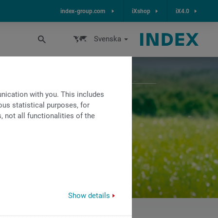
index-group.com
iXshop
iX4.0
Svenska
ication with you. This includes
us statistical purposes, for
not all functionalities of the
Show details