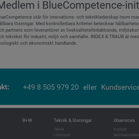
Medlem i BlueCompetence-init
lueCompetence står för innovations- och teknikledarskap inom mas
ållbara lösningar. Med kontrollerbara kriterier betecknar hållbarh
ch partners som leverantörer av livskvalitetsförbättrande, miljöskon
ch tekniker för industri, miljö och samhälle. INDEX & TRAUB är medl
kologiskt och ekonomiskt handlande.
akt
+49 8 505 979 20
eller
Kundservic
E
B+W
Teknik & lösningar
iXservices
Teknik
Kontakt
Lösningar
Serviceprodukt