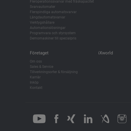
Fleroperationssvarvar med fräskapacitet
Svarvautomater
Flerspindliga automatsvarvar
Längdautomatsvarvar
Verktygshållare
Automationslösningar
Programvara och styrsystem
Demomaskiner till specialpris
Företaget
iXworld
Om oss
Sales & Service
Tillverkningsorter & försäljning
Karriär
Inköp
Kontakt