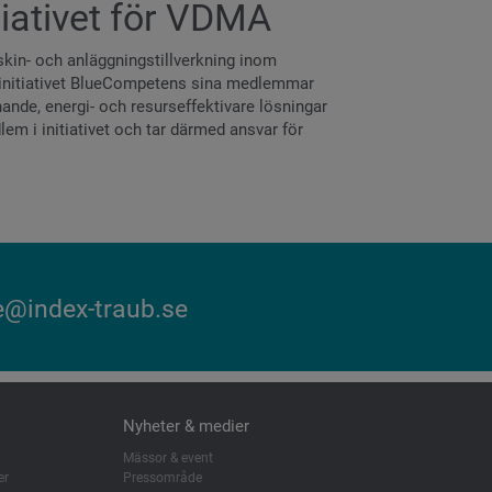
iativet för VDMA
kin- och anläggningstillverkning inom
etsinitiativet BlueCompetens sina medlemmar
ande, energi- och resurseffektivare lösningar
em i initiativet och tar därmed ansvar för
e@index-traub.se
Nyheter & medier
Mässor & event
er
Pressområde