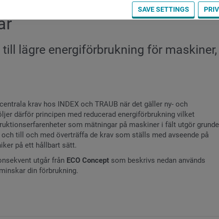
SAVE SETTINGS
PRI
år
 till lägre energiförbrukning för maskiner
it centrala krav hos INDEX och TRAUB när det gäller ny- och
ljer därför principen med reducerad energiförbrukning vilket
truktionserfarenheter som mätningar på maskiner i fält utgör grund
la och till och med överträffa de krav som ställs med avseende på
iker på ett hållbart sätt.
nsekvent utgår från
ECO Concept
som beskrivs nedan används
 minskar din förbrukning.