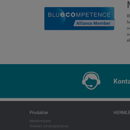
B
h
o
o
e
Kont
Produkter
HERML
Maskinvalare
Översikt universalsvarvar