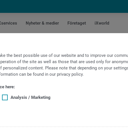
Xservices
Nyheter & medier
Företaget
iXworld
tivitet
ke the best possible use of our website and to improve our commun
peration of the site as well as those that are used only for anonymo
f personalized content. Please note that depending on your settings, 
formation can be found in our privacy policy.
ce here:
Analysis / Marketing