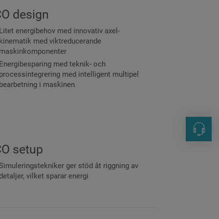
O design
Litet energibehov med innovativ axel-
kinematik med viktreducerande
maskinkomponenter
Energibesparing med teknik- och
processintegrering med intelligent multipel
bearbetning i maskinen
Kontak
O setup
+49 8 5
Simuleringstekniker ger stöd åt riggning av
Kundser
detaljer, vilket sparar energi