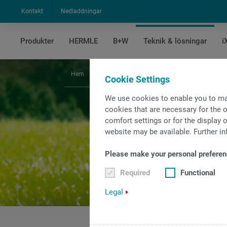
Kontakt
Nedladdningar
Produkter
HERMLE
B+W
Teknik & lösningar
i
Hem
Teknik & lösningar
Lösningar
Energieffek
Cookie Settings
We use cookies to enable you to ma
cookies that are necessary for the o
comfort settings or for the display o
website may be available. Further in
Please make your personal preferen
Required
Functional
Legal