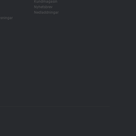
Kundmagasin
Nyhetsbrev
Nedladdningar
ösningar