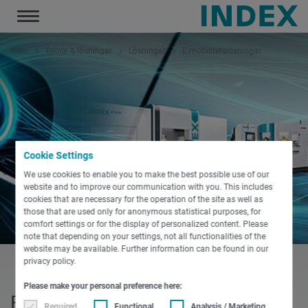
Toggle
navigation
Hem
Teknik & lösningar
Lösningar
E-mobilitetslösningar
Cookie Settings
We use cookies to enable you to make the best possible use of our
website and to improve our communication with you. This includes
cookies that are necessary for the operation of the site as well as
those that are used only for anonymous statistical purposes, for
comfort settings or for the display of personalized content. Please
note that depending on your settings, not all functionalities of the
website may be available. Further information can be found in our
privacy policy.
Please make your personal preference here:
E-MOBILITETSLÖSNINGAR
Required
Functional
Analysis / Marketing