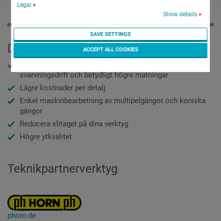
Legal
Show details
SAVE SETTINGS
Dina fördelar
ACCEPT ALL COOKIES
Öka din produktivitet upp till 40 % genom parallell
svarvningsdrift och betydligt högre matningar
Lägre kostnader per detalj
Enkel maskinbearbetning av multipelgängor och koniska
gängor
Reducera slitaget på dina verktyg
Högre ytkvalitet
Teknikpartnerverktyg
phorn.de