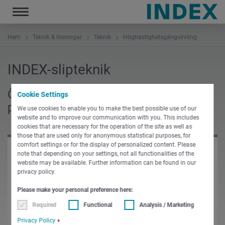
Toggle
navigation
Hem
Teknik & lösningar
Teknik
Höghastighetsgängvirvling
INDEX-slipteknik
Öka din produktivitet med
Cookie Settings
processintegrering.
We use cookies to enable you to make the best possible use of our
website and to improve our communication with you. This includes
cookies that are necessary for the operation of the site as well as
those that are used only for anonymous statistical purposes, for
comfort settings or for the display of personalized content. Please
note that depending on your settings, not all functionalities of the
WE NEED YOUR CONSENT!
website may be available. Further information can be found in our
privacy policy.
This content is provided by Youtube.
Please make your personal preference here:
If you activate the content, personal data may be
processed and cookies set.
Required
Functional
Analysis / Marketing
Privacy Policy
ACCEPT