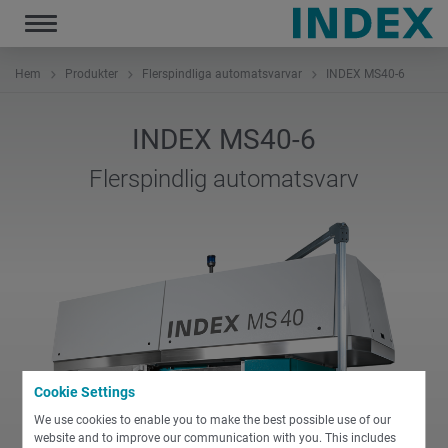
Toggle
navigation
Hem
Produkter
Flerspindliga automatsvarvar
INDEX MS40-6
INDEX MS40-6
Flerspindlig automatsvarv
Cookie Settings
We use cookies to enable you to make the best possible use of our
website and to improve our communication with you. This includes