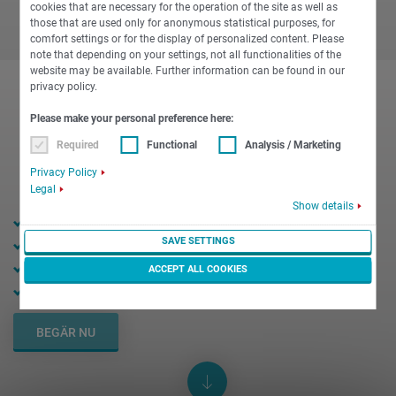
cookies that are necessary for the operation of the site as well as
those that are used only for anonymous statistical purposes, for
comfort settings or for the display of personalized content. Please
note that depending on your settings, not all functionalities of the
website may be available. Further information can be found in our
privacy policy.
Please make your personal preference here:
Required
Functional
Analysis / Marketing
Privacy Policy
Legal
Show details
40 mm stångdiameter
-1
SAVE SETTINGS
7 000 min
Varvtal max.
24 kW Effekt max.
ACCEPT ALL COOKIES
57 Nm Vridmoment max.
BEGÄR NU