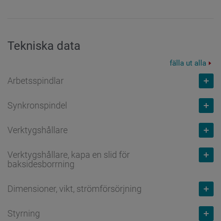
Tekniska data
fälla ut alla
Arbetsspindlar
Synkronspindel
Nummer max.
Verktygshållare
6
Nummer max.
Kapacitet vagn
mm
Verktygshållare, kapa en slid för
2
Nummer max.
baksidesborrning
40
Kapacitet vagn
mm
12
Dimensioner, vikt, strömförsörjning
Max. hastighet
v/min
Nummer max.
40
Slidens sträcka X
mm
7.000
Styrning
2
Max. hastighet
v/min
Vikt
kg
73