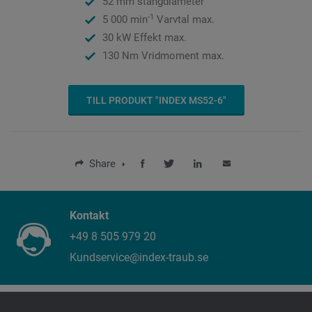
52 mm stångdiameter
-1
5 000 min
Varvtal max.
30 kW Effekt max.
130 Nm Vridmoment max.
TILL PRODUKT "INDEX MS52-6"
Share
Kontakt
+49 8 505 979 20
Kundservice@index-traub.se