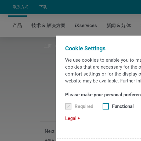
联系方式
下载
产品
技术 & 解决方案
iXservices
新闻 & 媒体
主页
产品
软件 & 控制系统
控制系统
TRAUB
Cookie Settings
We use cookies to enable you to ma
cookies that are necessary for the o
全新控制
comfort settings or for the display o
website may be available. Further in
操作简单
Please make your personal preferen
Required
Functional
Legal
Next generation high-end product lines.