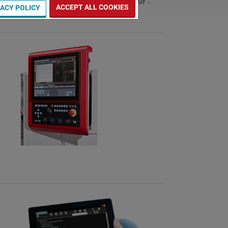
pillars "most innovative control technology",
ACCEPT ALL COOKIES
VACY POLICY