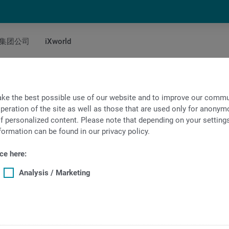
集团公司
iXworld
 TX8i-s V8
ke the best possible use of our website and to improve our commun
peration of the site as well as those that are used only for anonymo
系统TX8i-s V8 - 工业4.0
f personalized content. Please note that depending on your settings, 
formation can be found in our privacy policy.
，具有最大程度的编程灵活性和绝对的
ce here:
Analysis / Marketing