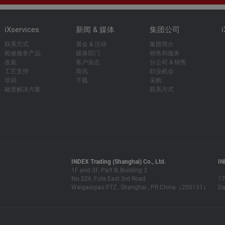
iXservices
新闻 & 媒体
集团公司
联系方式
展会 & 活动
集团简介
检修服务产品
媒体部门
销售和服务
改装
客户杂志
分公司 & 销售
工艺支持
简讯
职业机会
培训
下载
采购
融资解决方案
联系方式
INDEX Trading (Shanghai) Co., Ltd.
IN
1F and 3F, Part B, Building 3
No.526, Fute East 3rd Road
17
Waigaoqiao FTZ , Shanghai , PR China（200131）
Da