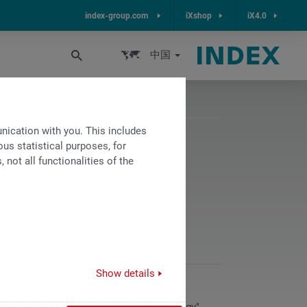
index-group.com
iXshop
iX4.0
中国
ication with you. This includes
us statistical purposes, for
的最佳装备
not all functionalities of the
流程可靠性
Show details