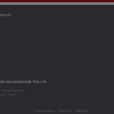
iXworld
DEX DALIAN MACHINE TOOL LTD.
 Changxing Road
lian 116600
Cookie Settings
版本说明
隐私政策