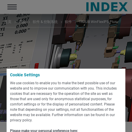
Toggle
navigation
主页
产品
软件 & 控制系统
软件
TRAUB WinFlexIPS Plus
Cookie Settings
WinFlexIPS Plus
We use cookies to enable you to make the best possible use of our
website and to improve our communication with you. This includes
cookies that are necessary for the operation of the site as well as
those that are used only for anonymous statistical purposes, for
comfort settings or for the display of personalized content. Please
note that depending on your settings, not all functionalities of the
website may be available. Further information can be found in our
privacy policy.
Please make your personal preference here: