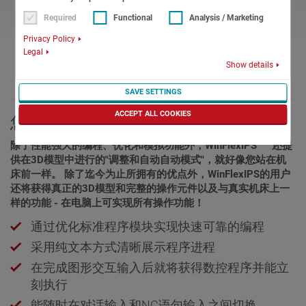
Required
Functional
Analysis / Marketing
额外提升生产效率
Privacy Policy
Legal
编程、模拟、优化。
Show details
SAVE SETTINGS
ACCEPT ALL COOKIES
您的受益之处
Plus
除了性能强大的编程、优化和模拟功能外，WinFlexIPS
还提
供在3D模型中进行的"调整和自动自动模式"，就好像您站在机
床前一样。 除了迄今为止所拥有的优点外，WinFlexIPS的用户
还将获得真正的3D模型和完整的操作元件以及与真实机床上一
样的功能 - 在电脑上可实现所有操作功能！
通过优化标准程序模块实现快速可靠的编程
采用纯文本方式清晰展示程序进程
在完成图形交互输入后就将获得数控程序并能立
刻执行
能随时在对话输入和NC语句输入之间切换