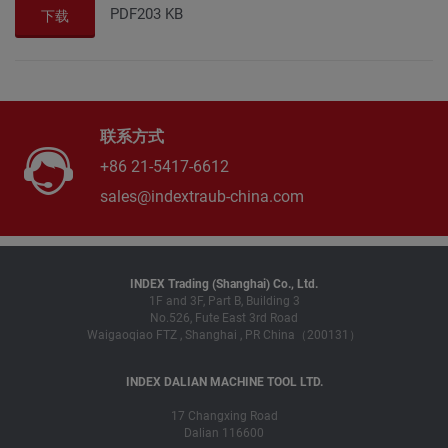
PDF
203 KB
下载
联系方式
+86 21-5417-6612
sales@indextraub-china.com
INDEX Trading (Shanghai) Co., Ltd.
1F and 3F, Part B, Building 3
No.526, Fute East 3rd Road
Waigaoqiao FTZ , Shanghai , PR China（200131）
INDEX DALIAN MACHINE TOOL LTD.
17 Changxing Road
Dalian 116600