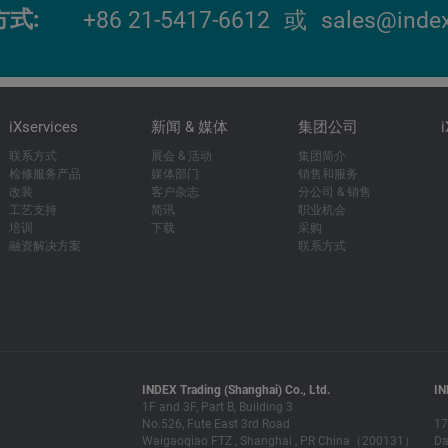
方式
+86 21-5417-6612
或
sales@index
iXservices
新闻 & 媒体
集团公司
联系方式
展会 & 活动
集团简介
检修服务产品
媒体部门
销售和服务
改装
客户杂志
分公司 & 销售
工艺支持
简讯
职业机会
培训
下载
采购
融资解决方案
联系方式
INDEX Trading (Shanghai) Co., Ltd.
IN
1F and 3F, Part B, Building 3
No.526, Fute East 3rd Road
17
Waigaoqiao FTZ , Shanghai , PR China（200131）
Da