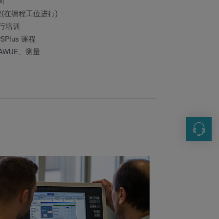
训
程(在编程工位进行)
行培训
SPlus 课程
AWUE、测量
联系方
+86 21-
sales@i