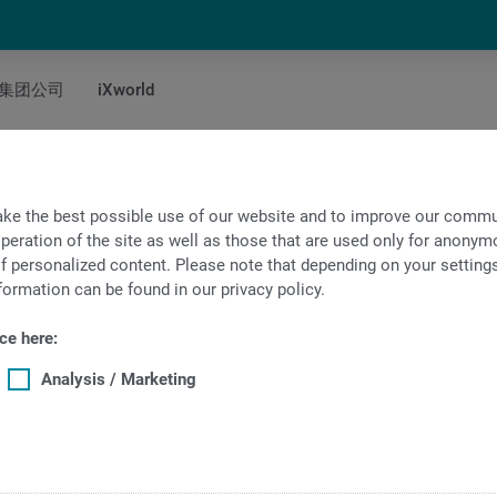
集团公司
iXworld
ke the best possible use of our website and to improve our commun
peration of the site as well as those that are used only for anonymo
f personalized content. Please note that depending on your settings, 
formation can be found in our privacy policy.
ce here:
Analysis / Marketing