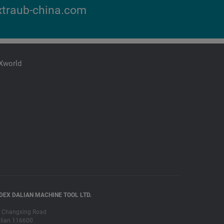
traub-china.com
iXworld
DEX DALIAN MACHINE TOOL LTD.
 Changxing Road
lian 116600