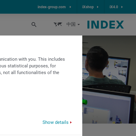
index-group.com
iXshop
iX4.0
中国
ication with you. This includes
us statistical purposes, for
not all functionalities of the
Show details