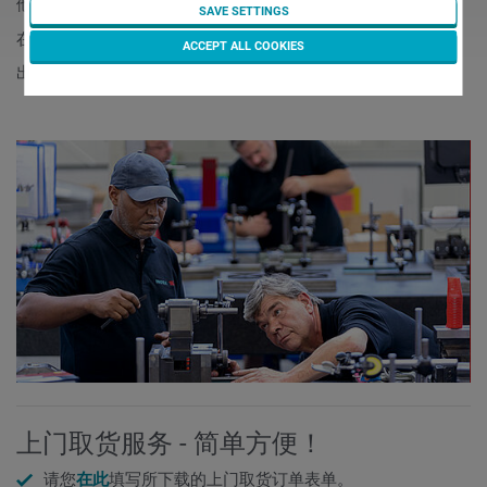
他情况下，我们将进行维修，并将刀座发回给您。
SAVE SETTINGS
在大多数情况下，保养协议将使维修时间
显着缩短
。
ACCEPT ALL COOKIES
出于这个原因，
在此
我们建议您与我们签署一份保养协议。
上门取货服务 - 简单方便！
请您
在此
填写所下载的上门取货订单表单。