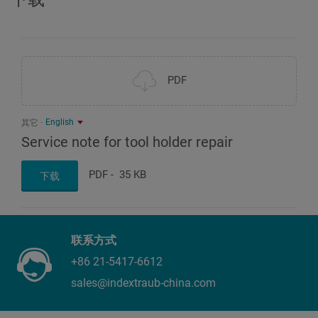
PDF
English
其它
Service note for tool holder repair
PDF
-
35 KB
下载
联系方式
+86 21-5417-6612
sales@indextraub-china.com