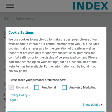
Toggle
navigation
主页
Repair service
Cookie Settings
受损刀座维修服务
We use cookies to enable you to make the best possible use of our
website and to improve our communication with you. This includes
cookies that are necessary for the operation of the site as well as
those that are used only for anonymous statistical purposes, for
comfort settings or for the display of personalized content. Please
保养协议
note that depending on your settings, not all functionalities of the
website may be available. Further information can be found in our
即刻起，作为对我们上门取货服务的补充，我们还将向您提供
privacy policy.
与我们签署旨在对您刀座进行维修的保养协议的机会。
Please make your personal preference here:
为此您只需规定两个费用上限，在不超过该费用上限的情况
Required
Functional
Analysis / Marketing
下，我们允许在
不
与您磋商的情况下进行维修。一个费用上限
规定了
每个维修订单的最高费用
。另一个费用上限规定了
相对
Privacy Policy
于新刀座价格的百分比值
。
Legal
Show details
一旦超出这两个上限中的一个，我们就会与您协商，在所有其