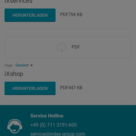
iXservices
PDF
754 KB
HERUNTERLADEN
PDF
Deutsch
Flyer
iXshop
PDF
447 KB
HERUNTERLADEN
Service Hotline
+49 (0) 711 3191-600
service@index-group.com