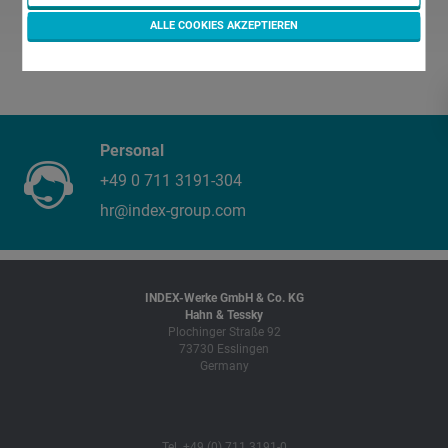
ALLE COOKIES AKZEPTIEREN
Personal
+49 0 711 3191-304
hr@index-group.com
INDEX-Werke GmbH & Co. KG
Hahn & Tessky
Plochinger Straße 92
73730 Esslingen
Germany
Tel. +49 (0) 711 3191-0