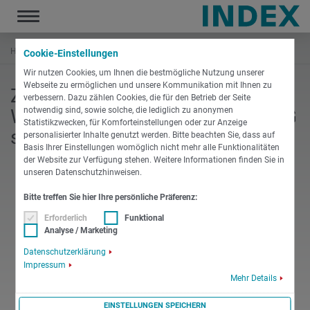
Toggle
navigation
Home
Unternehmen
Jobs & Karriere
Stellenangebote - CH
Cookie-Einstellungen
Wir nutzen Cookies, um Ihnen die bestmögliche Nutzung unserer
Webseite zu ermöglichen und unsere Kommunikation mit Ihnen zu
Zur Unterstützung der INDEX
verbessern. Dazu zählen Cookies, die für den Betrieb der Seite
Werkzeugmaschinen Schweiz AG
notwendig sind, sowie solche, die lediglich zu anonymen
Statistikzwecken, für Komforteinstellungen oder zur Anzeige
suchen wir:
personalisierter Inhalte genutzt werden. Bitte beachten Sie, dass auf
Basis Ihrer Einstellungen womöglich nicht mehr alle Funktionalitäten
der Website zur Verfügung stehen. Weitere Informationen finden Sie in
unseren Datenschutzhinweisen.
Techn. Sachbearbeiter Hotline (m/w/d)
Bitte treffen Sie hier Ihre persönliche Präferenz:
Erforderlich
Funktional
ZUM STELLENANGEBOT
Analyse / Marketing
Datenschutzerklärung
Servicetechniker (m/w/d) im Außendienst
Impressum
Mehr Details
ZUM STELLENANGEBOT
EINSTELLUNGEN SPEICHERN