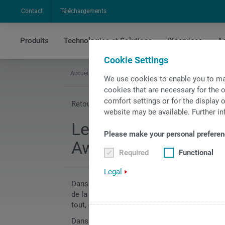
Contact
Téléchargements
Produits
Technologies et Solutions
iXservices
Ac
Cookie Settings
Accueil
L'entreprise
Les usines INDEX se sont vue
We use cookies to enable you to ma
cookies that are necessary for the o
comfort settings or for the display o
Retour au Menu
website may be available. Further in
Les usines INDEX se
Please make your personal preferen
Award 2018
Required
Functional
Legal
Dans le cadre de l’AMB, s’étant tenu du 18 au
de la première journée. Ce prix récompense l
tout, cinq entreprises ont été récompensées p
Dans la catégorie Machines-outils, le prix e