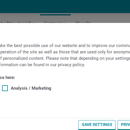
tualités et médias
L'entreprise
iXworld
s décerner le prix « MM-Innovations-Award 2018
ke the best possible use of our website and to improve our commun
peration of the site as well as those that are used only for anonymo
f personalized content. Please note that depending on your settings, 
formation can be found in our privacy policy.
 sont vues décerner le prix «
ce here:
Analysis / Marketing
 22 septembre 2018 à Stuttgart, le magasine MM Maschinenmarkt, dédi
es remarquables innovations dans le domaine du traitement des mét
our leurs innovations, réparties en quatre catégories.
SAVE SETTINGS
PRI
st revenu au tour multibroche avec fonction de tournage longitudi