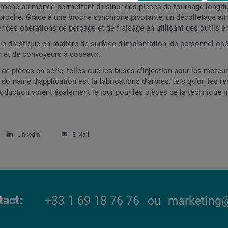
ibroche au monde permettant d’usiner des pièces de tournage longi
 broche. Grâce à une broche synchrone pivotante, un décolletage ain
 des opérations de perçage et de fraisage en utilisant des outils e
ie drastique en matière de surface d’implantation, de personnel op
n et de convoyeurs à copeaux.
s de pièces en série, telles que les buses d’injection pour les mot
 domaine d’application est la fabrications d’arbres, tels qu’on les 
roduction voient également le jour pour les pièces de la technique 
LinkedIn
E-Mail
tact
+33 1 69 18 76 76
ou
marketing@