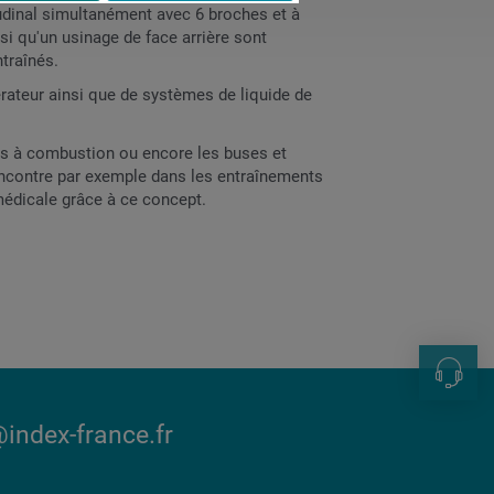
tudinal simultanément avec 6 broches et à
si qu'un usinage de face arrière sont
ntraînés.
érateur ainsi que de systèmes de liquide de
eurs à combustion ou encore les buses et
rencontre par exemple dans les entraînements
médicale grâce à ce concept.
Contac
index-france.fr
+33 1 69
marketi