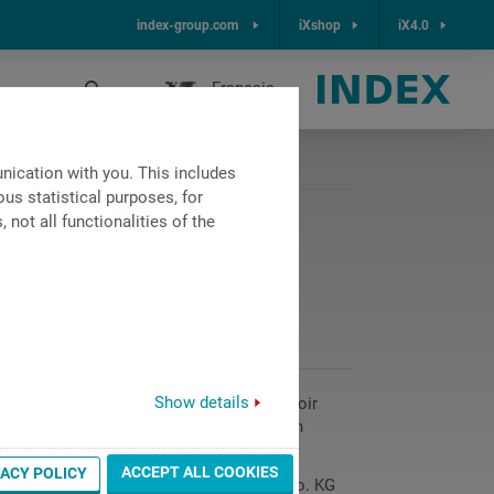
index-group.com
iXshop
iX4.0
Français
ication with you. This includes
us statistical purposes, for
not all functionalities of the
 MM-Innovations-
Show details
é à l’industrie, a remis le prix MM au soir
aux et des technologies d’assistance. En
ACCEPT ALL COOKIES
VACY POLICY
nal INDEX MS22-L de Index-Werke GmbH & Co. KG