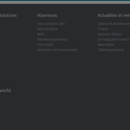
Solutions
iXservices
Actualités et mé
Vos contacts SAV
Salons et événemen
Maintenance
Presse
Refit
Success stories
Assistance process
Le magazine Clients
Formation
Newsletter
Solutions de financement
Téléchargements
Xworld