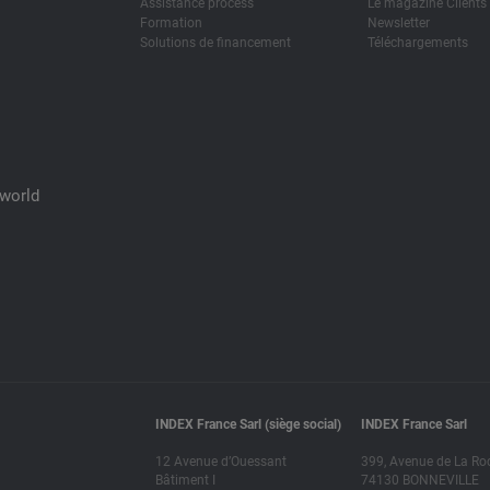
Assistance process
Le magazine Clients
Formation
Newsletter
Solutions de financement
Téléchargements
Xworld
INDEX France Sarl (siège social)
INDEX France Sarl
12 Avenue d’Ouessant
399, Avenue de La Ro
Bâtiment I
74130 BONNEVILLE