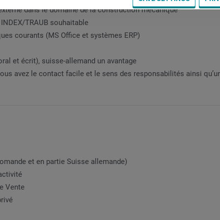
 externe dans le domaine de la construction mécanique
s INDEX/TRAUB souhaitable
ques courants (MS Office et systèmes ERP)
oral et écrit), suisse-allemand un avantage
 vous avez le contact facile et le sens des responsabilités ainsi q
 romande et en partie Suisse allemande)
ctivité
ne Vente
rivé