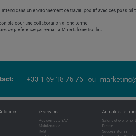
s attend dans un environnement de travail positif avec des possibili
ponible pour une collaboration à long terme.
re, de préférence par e-mail à Mme Liliane Boillat.
tact
+33 1 69 18 76 76
ou
marketing@
Solutions
iXservices
Actualités et mé
Vos contacts SAV
Salons et événemen
Maintenance
Presse
Refit
Success stories