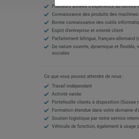
Plusieurs années d’expérience au service
Connaissance des produits des machine
Bonne connaissance des outils informati
Esprit d’entreprise et orienté client
Parfaitement bilingue, français-allemand (
De nature ouverte, dynamique et flexible,
sociales
Ce que vous pouvez attendre de nous :
Travail indépendant
Activité variée
Portefeuille clients à disposition (Suisse
Formation étendue dans votre domaine d’a
Soutien logistique par notre service inter
Véhicule de fonction, également à usage p