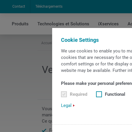
Contact
Téléchargements
Produits
Technologies et Solutions
iXservices
Ac
Cookie Settings
Accueil
L'entreprise
Emploi
Vendeur au service
We use cookies to enable you to ma
cookies that are necessary for the o
comfort settings or for the display o
Vendeur au service 
website may be available. Further in
Please make your personal preferen
Required
Functional
Legal
Vous gérez tout le processus depuis l’acquisi
manière indépendante, au niveau des visites 
Ce que nous attendons de vous :
Formation de base en mécanique avec plu