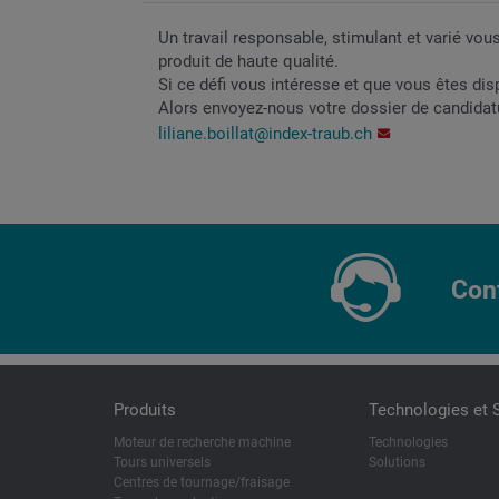
Un travail responsable, stimulant et varié vou
produit de haute qualité.
Si ce défi vous intéresse et que vous êtes dis
Alors envoyez-nous votre dossier de candidatu
liliane.boillat@index-traub.ch
Con
Produits
Technologies et 
Moteur de recherche machine
Technologies
Tours universels
Solutions
Centres de tournage/fraisage