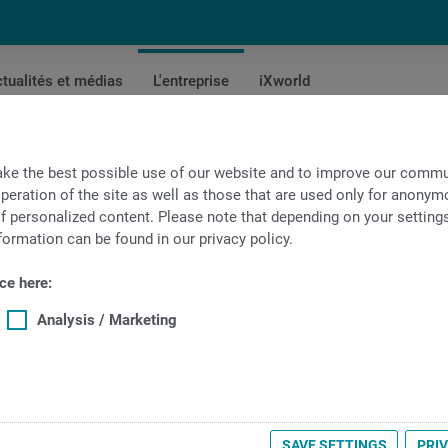
tualités et médias
L'entreprise
iXworld
 externe (h/f)
ke the best possible use of our website and to improve our commun
peration of the site as well as those that are used only for anonymo
f personalized content. Please note that depending on your settings, 
externe
formation can be found in our privacy policy.
ce here:
Analysis / Marketing
tion de nouveaux mandats, en passant par le conseil aux client jus
et vous vous rendez occasionnellement avec les clients en Allemag
sieurs années d’expérience dans l’usinage par enlèvement de cope
SAVE SETTINGS
PRI