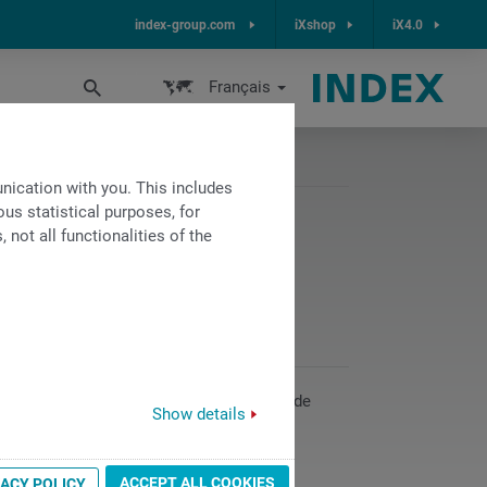
index-group.com
iXshop
iX4.0
Français
ication with you. This includes
us statistical purposes, for
not all functionalities of the
qu’à la négociation. Vous vous organisez de
Show details
ne auprès de la maison-mère.
aux
ACCEPT ALL COOKIES
VACY POLICY