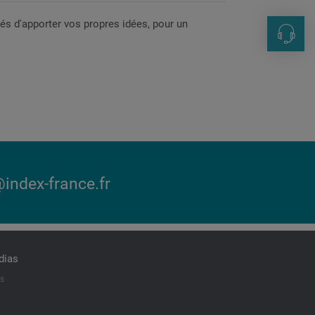
tés d'apporter vos propres idées, pour un
Contac
+33 1 69
marketi
index-france.fr
dias
ts